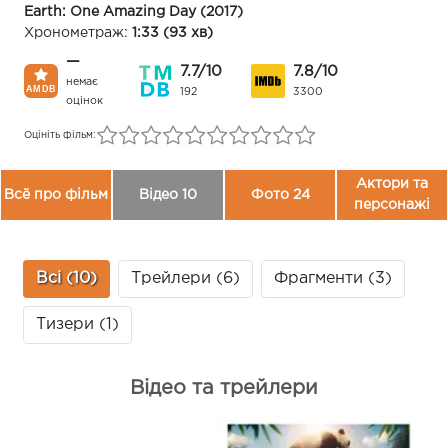
Earth: One Amazing Day (2017)
Хронометраж:
1:33 (93 хв)
—
7.7/10
7.8/10
немає
192
3300
оцінок
Оцініть фільм:
Актори та
Всё про фільм
Відео 10
Фото 24
персонажі
Всі (10)
Трейлери (6)
Фрагменти (3)
Тизери (1)
Відео та трейлери