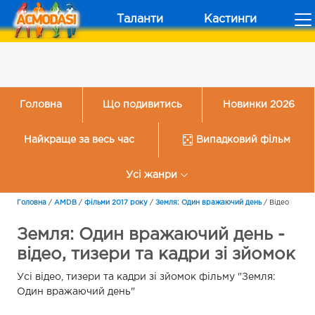
Таланти
Кастинги
Головна
Що подивитись
Новинки 2026
Найкраще за весь час
Випадковий фільм
Усі жанри
Головна
/
AMDB
/
Фільми 2017 року
/
Земля: Один вражаючий день
/
Відео
Земля: Один вражаючий день -
відео, тизери та кадри зі зйомок
Усі відео, тизери та кадри зі зйомок фільму "Земля:
Один вражаючий день"