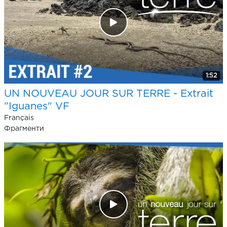
1:52
UN NOUVEAU JOUR SUR TERRE - Extrait
"Iguanes" VF
Français
Фрагменти