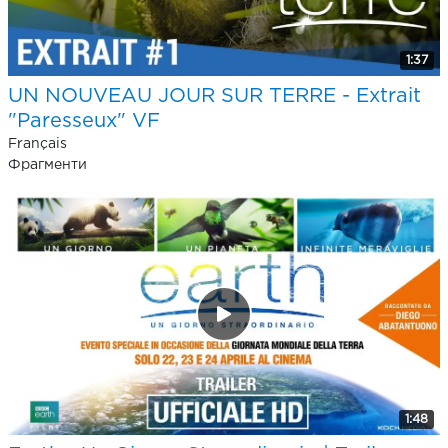
1:37
UN NOUVEAU JOUR SUR TERRE - Extrait
"Paresseux" VF
Français
Фрагменти
1:48