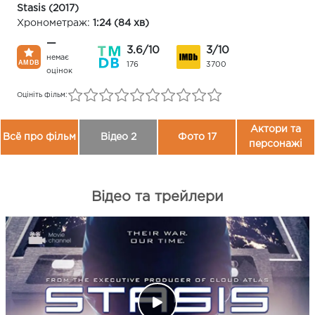
Stasis (2017)
Хронометраж:
1:24 (84 хв)
—
3.6/10
3/10
немає
176
3700
оцінок
Оцініть фільм:
Актори та
Всё про фільм
Відео 2
Фото 17
персонажі
Відео та трейлери