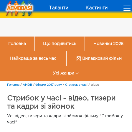
Таланти
Кастинги
Головна
Що подивитись
Новинки 2026
Найкраще за весь час
Випадковий фільм
Усі жанри
Головна
/
AMDB
/
Фільми 2017 року
/
Стрибок у часі
/
Відео
Стрибок у часі - відео, тизери
та кадри зі зйомок
Усі відео, тизери та кадри зі зйомок фільму "Стрибок у
часі"