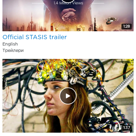
1:28
Official STASIS trailer
English
Трейлери
1:37