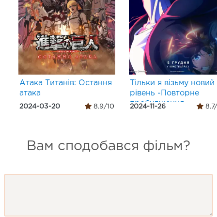
Атака Титанів: Остання
Тільки я візьму новий
атака
рівень -Повторне
пробудження-
2024-03-20
8.9/10
2024-11-26
8.7
Вам сподобався фільм?