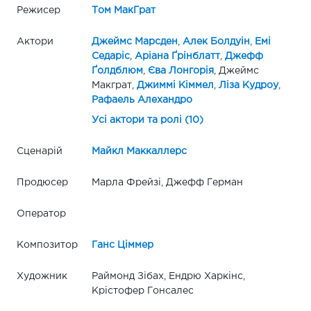
Режисер
Том МакГрат
Актори
Джеймс Марсден
,
Алек Болдуін
,
Емі
Седаріс
,
Аріана Ґрінблатт
,
Джефф
Ґолдблюм
,
Єва Лонгорія
, Джеймс
Макграт,
Джиммі Кіммел
,
Ліза Кудроу
,
Рафаель Алехандро
Усі актори та ролі (10)
Сценарій
Майкл Маккаллерс
Продюсер
Марла Фрейзі, Джефф Герман
Оператор
Композитор
Ганс Ціммер
Художник
Раймонд Зібах, Ендрю Харкінс,
Крістофер Гонсалес