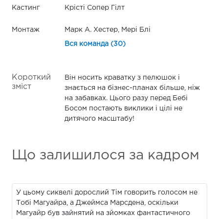
Кастинг
Крісті Сопер Гілт
Монтаж
Марк А. Хестер, Мері Блі
Вся команда (30)
Короткий
Він носить краватку з пелюшок і
зміст
знається на бізнес-планах більше, ніж
на забавках. Цього разу перед Бебі
Босом постають виклики і цілі не
дитячого масштабу!
Що залишилося за кадром
У цьому сиквелі дорослий Тім говорить голосом не
Тобі Магуайра, а Джеймса Марсдена, оскільки
Магуайр був зайнятий на зйомках фантастичного