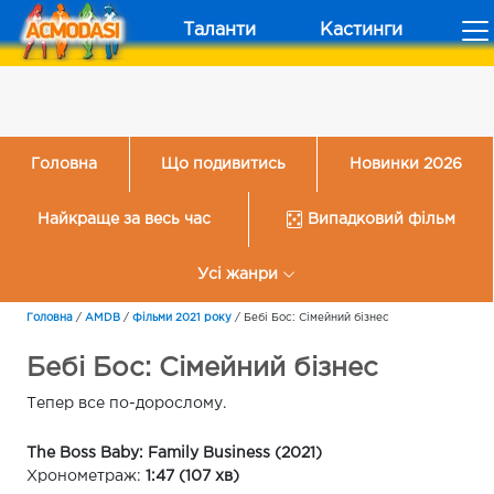
Таланти
Кастинги
Головна
Що подивитись
Новинки 2026
Найкраще за весь час
Випадковий фільм
Усі жанри
Головна
/
AMDB
/
Фільми 2021 року
/
Бебі Бос: Сімейний бізнес
Бебі Бос: Сімейний бізнес
Тепер все по-дорослому.
The Boss Baby: Family Business (2021)
Хронометраж:
1:47 (107 хв)