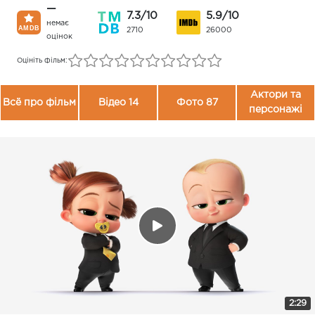
—
7.3/10
5.9/10
немає
2710
26000
оцінок
Оцініть фільм:
Актори та
Всё про фільм
Відео 14
Фото 87
персонажі
2:29