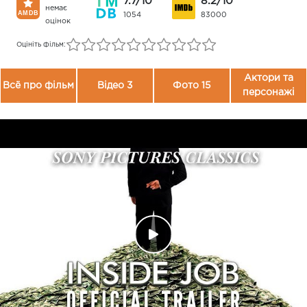
7.7/10
8.2/10
немає
1054
83000
оцінок
Оцініть фільм:
Актори та
Всё про фільм
Відео 3
Фото 15
персонажі