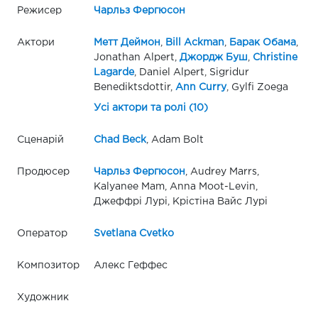
Режисер
Чарльз Фергюсон
Актори
Метт Деймон
,
Bill Ackman
,
Барак Обама
,
Jonathan Alpert,
Джордж Буш
,
Christine
Lagarde
, Daniel Alpert, Sigridur
Benediktsdottir,
Ann Curry
, Gylfi Zoega
Усі актори та ролі (10)
Сценарій
Chad Beck
, Adam Bolt
Продюсер
Чарльз Фергюсон
, Audrey Marrs,
Kalyanee Mam, Anna Moot-Levin,
Джеффрі Лурі, Крістіна Вайс Лурі
Оператор
Svetlana Cvetko
Композитор
Алекс Геффес
Художник