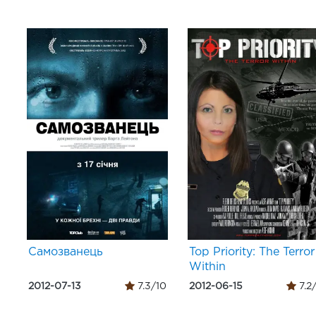
Самозванець
Top Priority: The Terror
Within
2012-07-13
7.3/10
2012-06-15
7.2