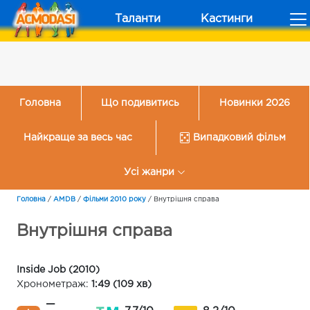
Таланти
Кастинги
Головна
Що подивитись
Новинки 2026
Найкраще за весь час
Випадковий фільм
Усі жанри
Головна
/
AMDB
/
Фільми 2010 року
/
Внутрішня справа
Внутрішня справа
Inside Job (2010)
Хронометраж:
1:49 (109 хв)
—