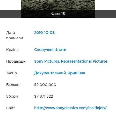
Фото 15
Дата
2010
-
10
-
08
прем'єри
Країна
Сполучені Штати
Продакшн
Sony Pictures
,
Representational Pictures
Жанр
Документальний
,
Кримінал
Бюджет
$2 000 000
Збори
$7 871 522
Сайт
http://www.sonyclassics.com/insidejob/