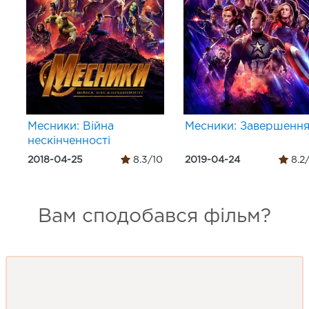
Месники: Війна
Месники: Завершенн
нескінченності
2018-04-25
8.3/10
2019-04-24
8.2
Вам сподобався фільм?