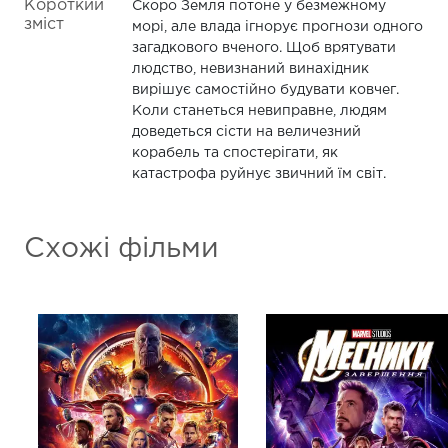
Короткий
Скоро Земля потоне у безмежному
зміст
морі, але влада ігнорує прогнози одного
загадкового вченого. Щоб врятувати
людство, невизнаний винахідник
вирішує самостійно будувати ковчег.
Коли станеться невиправне, людям
доведеться сісти на величезний
корабель та спостерігати, як
катастрофа руйнує звичний їм світ.
Схожі фільми