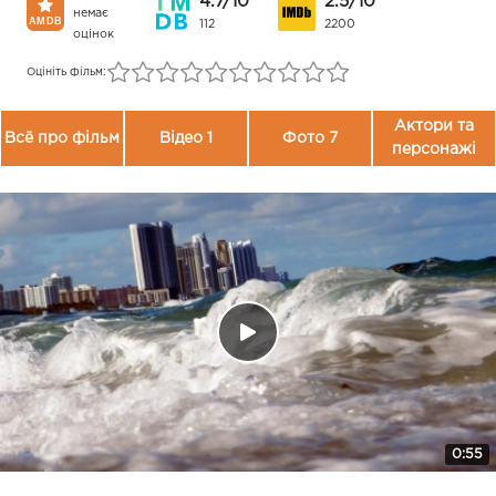
4.7/10
2.5/10
немає
112
2200
оцінок
Оцініть фільм:
Актори та
Всё про фільм
Відео 1
Фото 7
персонажі
0:55