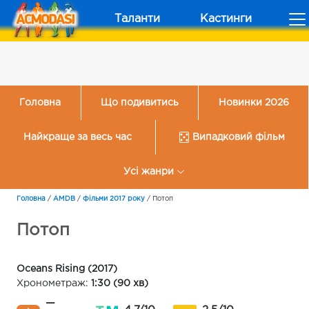
Таланти
Кастинги
Головна
Що подивитись
Новинки 2026
Найкраще за весь час
Випадковий фільм
Усі жанри
Головна
/
AMDB
/
Фільми 2017 року
/
Потоп
Потоп
Oceans Rising (2017)
Хронометраж:
1:30 (90 хв)
—