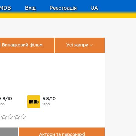
MDB
Вхід
Реєстрація
UA
Випадковий фільм
Усі жанри
5.8/10
5.8/10
305
1700
Актори та персонажі