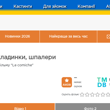
и
Кастинги
Для зйомок
Компанії
A
Новинки 2026
Найкраще за весь час
кладинки, шпалери
ільму "Le comiche"
—
немає
оцінок
Оцініть фільм:
Відео 1
Фото 2