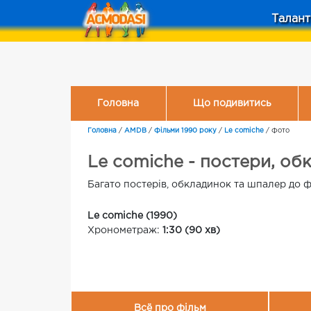
Талант
Головна
Що подивитись
Головна
/
AMDB
/
Фільми 1990 року
/
Le comiche
/
Фото
Le comiche - постери, об
Багато постерів, обкладинок та шпалер до ф
Le comiche (1990)
Хронометраж:
1:30 (90 хв)
Всё про фільм