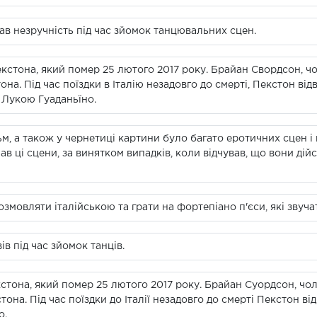
ав незручність під час зйомок танцювальних сцен.
кстона, який помер 25 лютого 2017 року. Брайан Свордсон, чо
она. Під час поїздки в Італію незадовго до смерті, Пекстон ві
Лукою Гуаданьїно.
м, а також у чернетиці картини було багато еротичних сцен і 
 ці сцени, за винятком випадків, коли відчував, що вони дій
мовляти італійською та грати на фортепіано п'єси, які звучат
в під час зйомок танців.
стона, який помер 25 лютого 2017 року. Брайан Суордсон, чол
тона. Під час поїздки до Італії незадовго до смерті Пекстон ві
о.