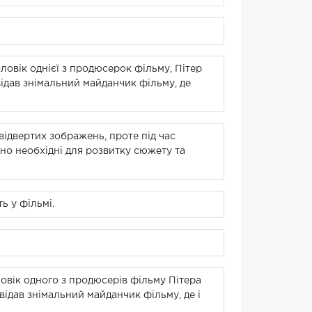
ловік однієї з продюсерок фільму, Пітер
двідав знімальний майданчик фільму, де
відвертих зображень, проте під час
сно необхідні для розвитку сюжету та
ь у фільмі.
овік одного з продюсерів фільму Пітера
двідав знімальний майданчик фільму, де і