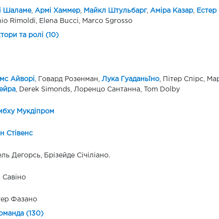
і Шаламе
,
Армі Хаммер
,
Майкл Штульбарг
,
Аміра Казар
,
Естер
io Rimoldi, Elena Bucci, Marco Sgrosso
ктори та ролі (10)
мс Айворі
, Говард Розенман,
Лука Гуаданьїно
, Пітер Спірс, М
ейра
, Derek Simonds, Лоренцо Сантанна, Tom Dolby
мбху Мукдіпром
н Стівенс
ль Дегорсь, Брізейде Січіліано.
 Савіно
тер Фазано
оманда (130)