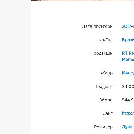
Дата прем'єри
2017
-
Країна
Брази
Продакшн
RT Fe
Memen
Жанр
Мело
Бюджет
$4 0
Збори
$44 9
Сайт
http:
Режисер
Лука 