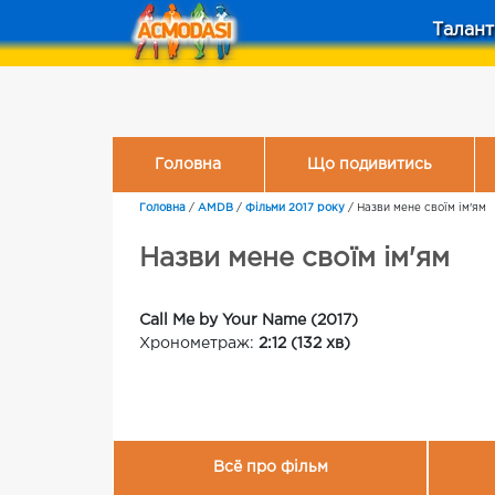
Талант
Головна
Що подивитись
Головна
/
AMDB
/
Фільми 2017 року
/
Назви мене своїм ім'ям
Назви мене своїм ім'ям
Call Me by Your Name (2017)
Хронометраж:
2:12 (132 хв)
Всё про фільм