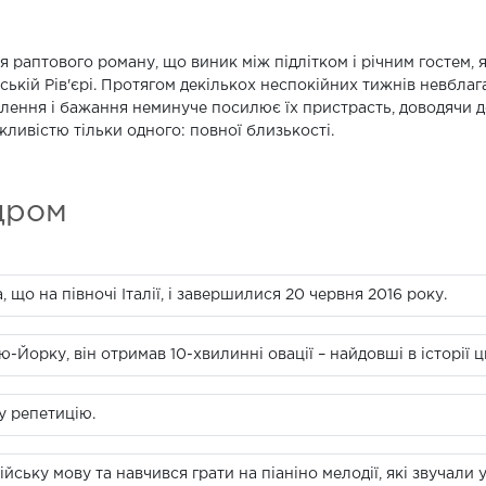
ія раптового роману, що виник між підлітком і річним гостем, 
йській Рів'єрі. Протягом декількох неспокійних тижнів невблага
лення і бажання неминуче посилює їх пристрасть, доводячи до
ливістю тільки одного: повної близькості.
дром
 що на півночі Італії, і завершилися 20 червня 2016 року.
-Йорку, він отримав 10-хвилинні овації – найдовші в історії 
 репетицію.
ську мову та навчився грати на піаніно мелодії, які звучали у