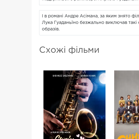
І в романі Андре Асімана, за яким знято фі
Лука Гуаданьїно безжально виключав такі с
образів.
Схожі фільми