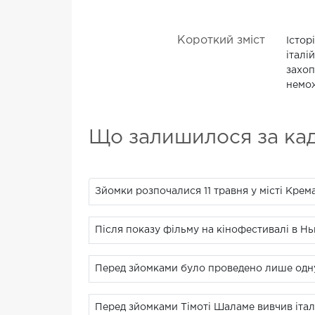
Короткий зміст
Істор
італі
захоп
немож
Що залишилося за ка
Зйомки розпочалися 11 травня у місті Крема,
Після показу фільму на кінофестивалі в Нью
Перед зйомками було проведено лише одну
Перед зйомками Тімоті Шаламе вивчив італій