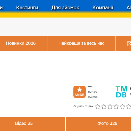
и
Кастинги
Для зйомок
Компанії
A
Новинки 2026
Найкраще за весь час
—
немає
оцінок
Оцініть фільм:
Відео 35
Фото 326