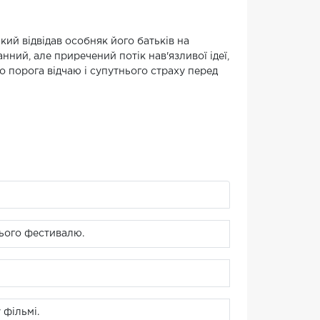
який відвідав особняк його батьків на
нний, але приречений потік нав'язливої ідеї,
 порога відчаю і супутнього страху перед
цього фестивалю.
 фільмі.