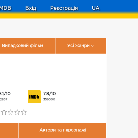
MDB
Вхід
Реєстрація
UA
Випадковий фільм
Усі жанри
8.1/10
7.8/10
12857
356000
Актори та персонажі