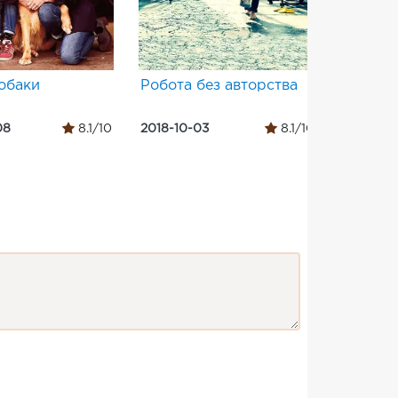
обаки
Робота без авторства
Ла-Ла 
08
8.1/10
2018-10-03
8.1/10
2016-12-