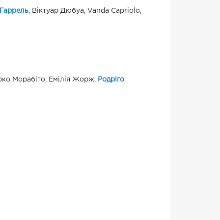
 Гаррель
, Віктуар Дюбуа, Vanda Capriolo,
арко Морабіто, Емілія Жорж,
Родріго