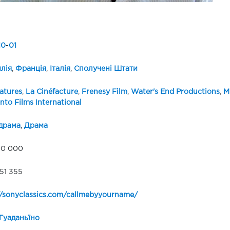
10
-
01
лія
,
Франція
,
Італія
,
Сполучені Штати
atures
,
La Cinéfacture
,
Frenesy Film
,
Water's End Productions
,
M
to Films International
драма
,
Драма
00 000
51 355
//sonyclassics.com/callmebyyourname/
Гуаданьїно