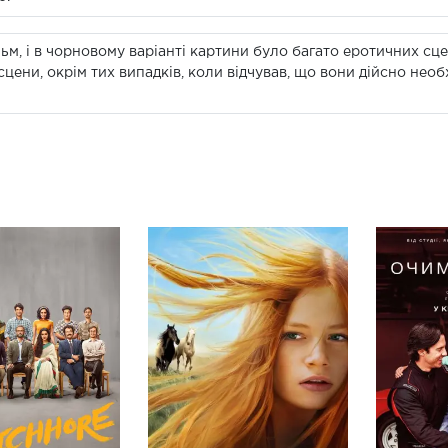
льм, і в чорновому варіанті картини було багато еротичних сце
цени, окрім тих випадків, коли відчував, що вони дійсно необ