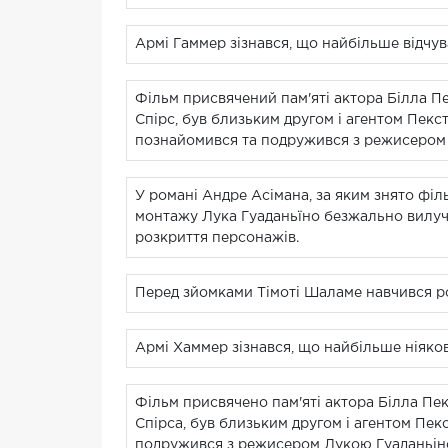
Армі Гаммер зізнався, що найбільше відчув
Фільм присвячений пам'яті актора Білла Пе
Спірс, був близьким другом і агентом Пекст
познайомився та подружився з режисером 
У романі Андре Асімана, за яким знято філь
монтажу Лука Гуаданьїно безжально вилучав
розкриття персонажів.
Перед зйомками Тімоті Шаламе навчився роз
Армі Хаммер зізнався, що найбільше ніякові
Фільм присвячено пам'яті актора Білла Пек
Спірса, був близьким другом і агентом Пекс
подружився з режисером Лукою Гуаданьін