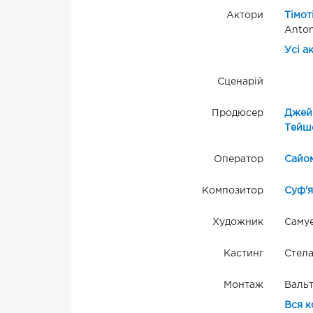
Актори
Тімот
Anton
Усі а
Сценарій
Продюсер
Джей
Тейш
Оператор
Сайо
Композитор
Суф'я
Художник
Самуе
Кастинг
Стела
Монтаж
Валь
Вся к