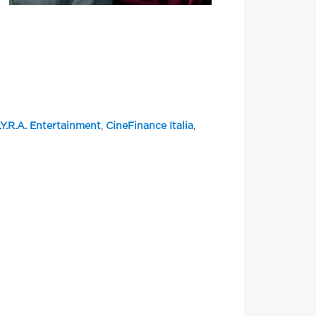
.Y.R.A. Entertainment
,
CineFinance Italia
,