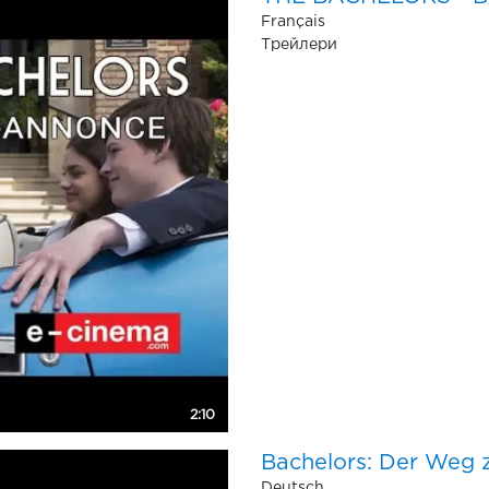
Français
Трейлери
2:10
Bachelors: Der Weg z
Deutsch