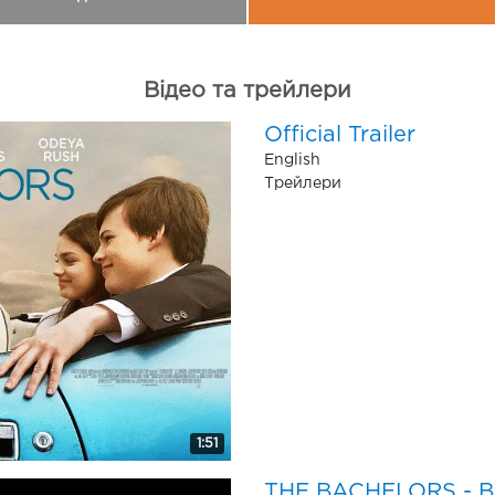
Відео та трейлери
Official Trailer
English
Трейлери
1:51
THE BACHELORS - B