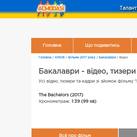
Талант
Головна
Що подивитись
Головна
/
AMDB
/
Фільми 2017 року
/
Бакалаври
/
Відео
Бакалаври - відео, тизери
Усі відео, тизери та кадри зі зйомок фільму
The Bachelors (2017)
Хронометраж:
1:39 (99 хв)
Всё про фільм