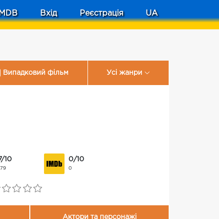
MDB
Вхід
Реєстрація
UA
Випадковий фільм
Усі жанри
7/10
0/10
179
0
Актори та персонажі