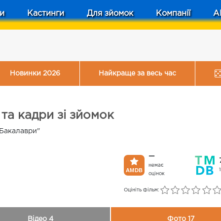
и
Кастинги
Для зйомок
Компанії
A
Новинки 2026
Найкраще за весь час
 та кадри зі зйомок
 "Бакалаври"
—
немає
оцінок
Оцініть фільм:
Відео 4
Фото 17