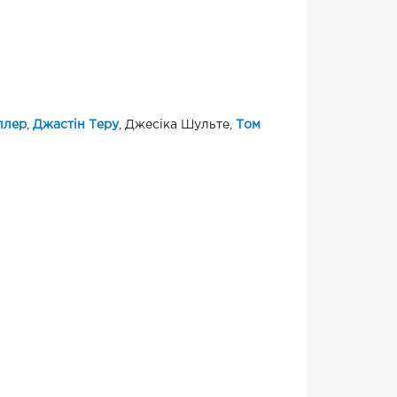
ллер
,
Джастін Теру
, Джесіка Шульте,
Том