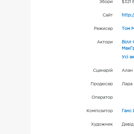
Збори
$321 
Сайт
http:
Режисер
Том 
Актори
Вілл
МакГ
Усі а
Сценарій
Алан 
Продюсер
Лара 
Оператор
Композитор
Ганс 
Художник
Девід