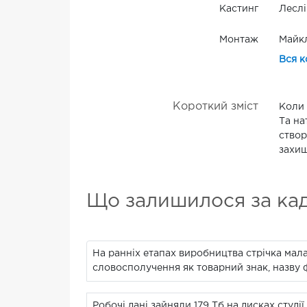
Кастинг
Лесл
Монтаж
Майкл
Вся к
Короткий зміст
Коли 
Та на
створ
захищ
Що залишилося за ка
На ранніх етапах виробництва стрічка мала
словосполучення як товарний знак, назву 
Робочі дані зайняли 179 Тб на дисках студії.