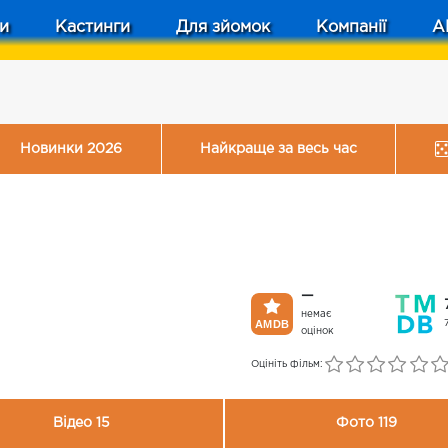
и
Кастинги
Для зйомок
Компанії
A
Новинки 2026
Найкраще за весь час
—
немає
оцінок
Оцініть фільм:
Відео 15
Фото 119