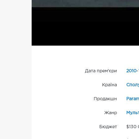
Дата прем'єри
2010
-
Країна
Сполу
Продакшн
Para
Жанр
Муль
Бюджет
$130