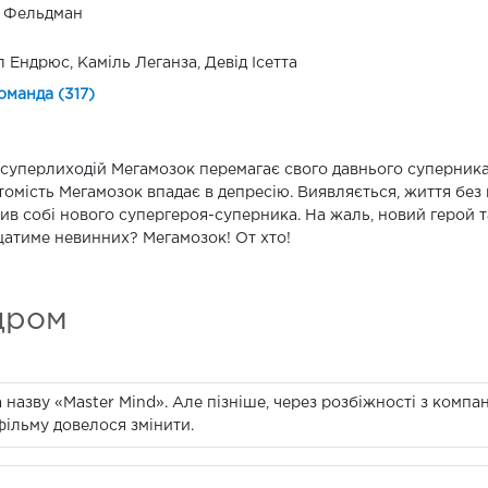
і Фельдман
 Ендрюс, Каміль Леганза, Девід Ісетта
оманда (317)
суперлиходій Мегамозок перемагає свого давнього суперника 
томість Мегамозок впадає в депресію. Виявляється, життя без 
ив собі нового супергероя-суперника. На жаль, новий герой т
атиме невинних? Мегамозок! От хто!
дром
 назву «Master Mind». Але пізніше, через розбіжності з компа
фільму довелося змінити.