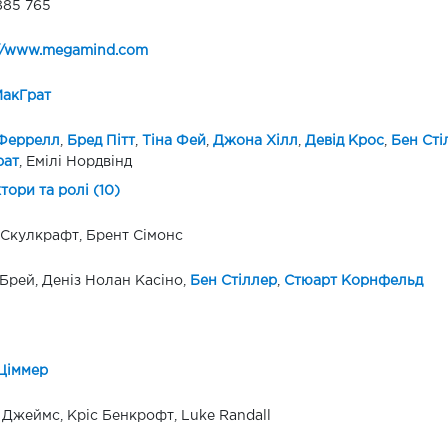
885 765
//www.megamind.com
МакГрат
 Феррелл
,
Бред Пітт
,
Тіна Фей
,
Джона Хілл
,
Девід Крос
,
Бен Сті
рат
, Емілі Нордвінд
ктори та ролі (10)
Скулкрафт, Брент Сімонс
Брей, Деніз Нолан Касіно,
Бен Стіллер
,
Стюарт Корнфельд
Ціммер
 Джеймс, Кріс Бенкрофт, Luke Randall