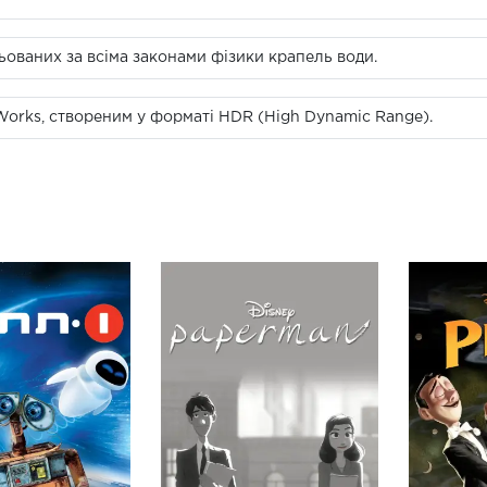
ьованих за всіма законами фізики крапель води.
rks, створеним у форматі HDR (High Dynamic Range).