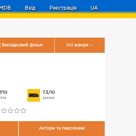
MDB
Вхід
Реєстрація
UA
Випадковий фільм
Усі жанри
7/10
7.3/10
7579
324000
Актори та персонажі