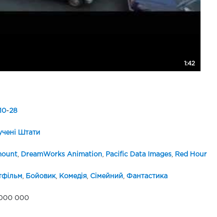
1:42
10
-
28
чені Штати
mount
,
DreamWorks Animation
,
Pacific Data Images
,
Red Hour
тфільм
,
Бойовик
,
Комедія
,
Сімейний
,
Фантастика
 000 000