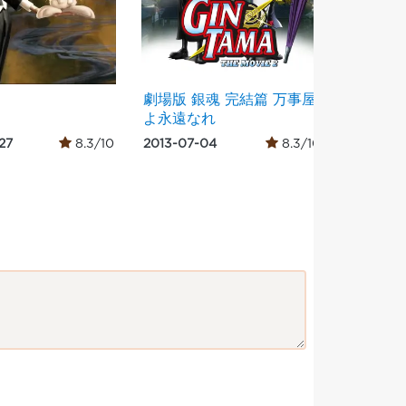
劇場版 銀魂 完結篇 万事屋
Вперед 
よ永遠なれ
27
8.3/10
2013-07-04
8.3/10
2009-05