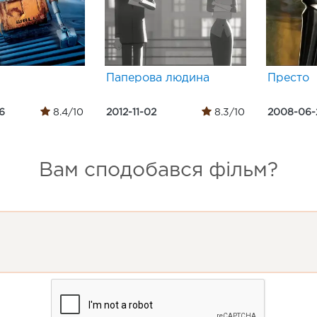
Паперова людина
Престо
6
8.4/10
2012-11-02
8.3/10
2008-06-
Вам сподобався фільм?