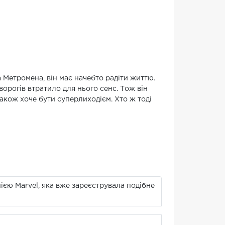
Метромена, він має начебто радіти життю.
ворогів втратило для нього сенс. Тож він
акож хоче бути суперлиходієм. Хто ж тоді
нією Marvel, яка вже зареєструвала подібне