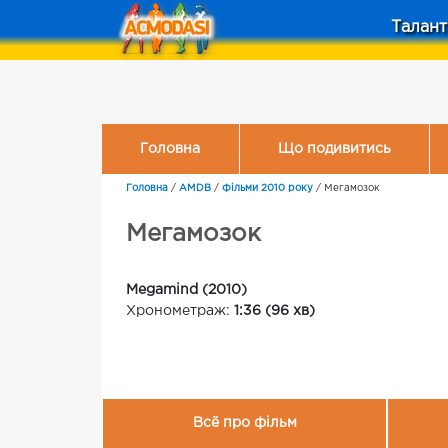
Талант
Головна
Що подивитись
Головна
/
AMDB
/
Фільми 2010 року
/
Мегамозок
Мегамозок
Megamind (2010)
Хронометраж:
1:36 (96 хв)
Всё про фільм