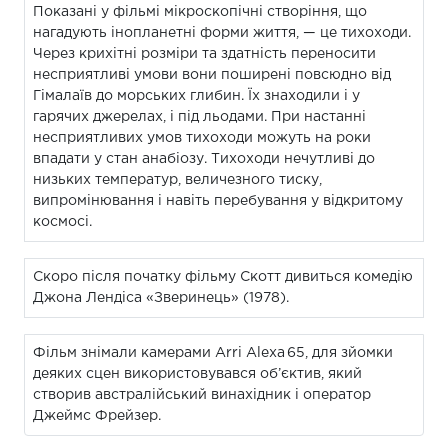
Показані у фільмі мікроскопічні створіння, що
нагадують інопланетні форми життя, — це тихоходи.
Через крихітні розміри та здатність переносити
несприятливі умови вони поширені повсюдно від
Гімалаїв до морських глибин. Їх знаходили і у
гарячих джерелах, і під льодами. При настанні
несприятливих умов тихоходи можуть на роки
впадати у стан анабіозу. Тихоходи нечутливі до
низьких температур, величезного тиску,
випромінювання і навіть перебування у відкритому
космосі.
Скоро після початку фільму Скотт дивиться комедію
Джона Лендіса «Зверинець» (1978).
Фільм знімали камерами Arri Alexa 65, для зйомки
деяких сцен використовувався об’єктив, який
створив австралійський винахідник і оператор
Джеймс Фрейзер.