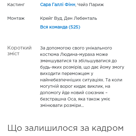
Кастинг
Сара Галлі Фінн
, Чейз Париж
Монтаж
Крейг Вуд, Ден Лебенталь
Вся команда (525)
Короткий
За допомогою свого унікального
зміст
костюма Людина-мураха може
зменшуватися та збільшуватися до
будь-яких розмірів, що дає йому змогу
виходити переможцем у
найнебезпечніших ситуаціях. Та коли
могутній ворог кидає виклик, на
допомогу йде новий союзник –
безстрашна Оса, яка також уміє
змінювати розміри...
Що залишилося за кадром