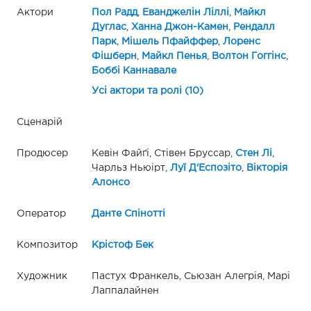
Актори
Пол Радд
,
Еванджелін Ліллі
,
Майкл
Дуглас
,
Ханна Джон-Камен
,
Рендалл
Парк
,
Мішель Пфайффер
,
Лоренс
Фішберн
,
Майкл Пенья
,
Волтон Гоггінс
,
Боббі Каннавале
Усі актори та ролі (10)
Сценарій
Продюсер
Кевін Файґі, Стівен Бруссар,
Стен Лі
,
Чарльз Ньюірт,
Луї Д'Еспозіто
,
Вікторія
Алонсо
Оператор
Данте Спінотті
Композитор
Крістоф Бек
Художник
Пастух Франкель, Сьюзан Алегрія, Марі
Лаппалайнен