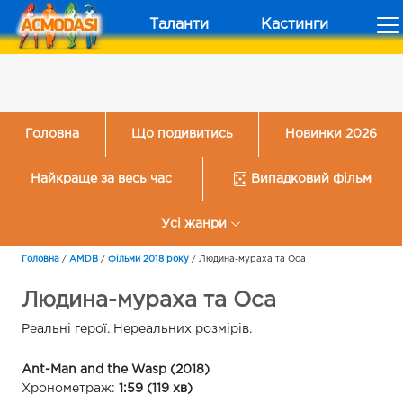
Таланти
Кастинги
Головна
Що подивитись
Новинки 2026
Найкраще за весь час
Випадковий фільм
Усі жанри
Головна
/
AMDB
/
Фільми 2018 року
/
Людина-мураха та Оса
Людина-мураха та Оса
Реальні герої. Нереальних розмірів.
Ant-Man and the Wasp (2018)
Хронометраж:
1:59 (119 хв)