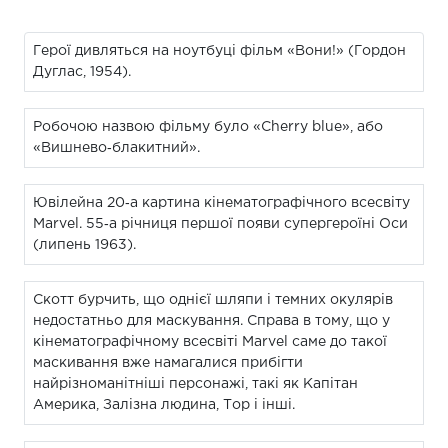
Герої дивляться на ноутбуці фільм «Вони!» (Гордон
Дуглас, 1954).
Робочою назвою фільму було «Cherry blue», або
«Вишнево‑блакитний».
Ювілейна 20‑а картина кінематографічного всесвіту
Marvel. 55‑а річниця першої появи супергероїні Оси
(липень 1963).
Скотт бурчить, що однієї шляпи і темних окулярів
недостатньо для маскування. Справа в тому, що у
кінематографічному всесвіті Marvel саме до такої
маскивання вже намагалися прибігти
найрізноманітніші персонажі, такі як Капітан
Америка, Залізна людина, Тор і інші.