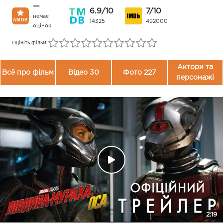
—
6.9/10
7/10
немає
14325
492000
оцінок
Оцініть фільм:
Актори та
Всё про фільм
Відео 30
Фото 227
персонажі
2:19