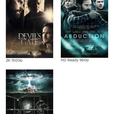
HD Ready 960p
2K 1500p