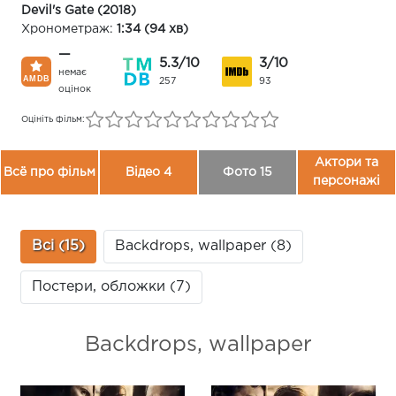
Devil's Gate (2018)
Хронометраж:
1:34 (94 хв)
—
5.3/10
3/10
немає
257
93
оцінок
Оцініть фільм:
Актори та
Всё про фільм
Відео 4
Фото 15
персонажі
Всі (15)
Backdrops, wallpaper (8)
Постери, обложки (7)
Backdrops, wallpaper