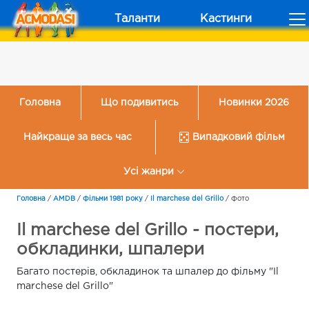
Таланти
Кастинги
Головна
Що подивитись
Новинки 2026
Найкраще за весь час
Випадковий фільм
Усі жанри
Головна
/
AMDB
/
Фільми 1981 року
/
Il marchese del Grillo
/
Фото
Il marchese del Grillo - постери,
обкладинки, шпалери
Багато постерів, обкладинок та шпалер до фільму "Il
marchese del Grillo"