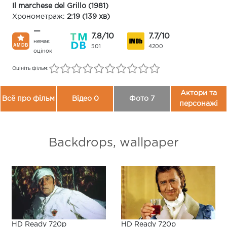
Il marchese del Grillo (1981)
Хронометраж:
2:19 (139 хв)
—
7.8/10
7.7/10
немає
501
4200
оцінок
Оцініть фільм:
Актори та
Всё про фільм
Відео 0
Фото 7
персонажі
Backdrops, wallpaper
HD Ready 720p
HD Ready 720p