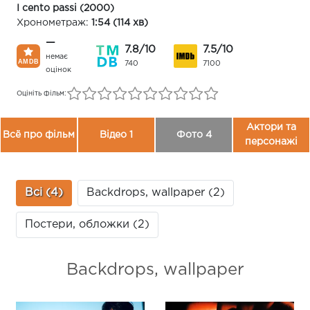
I cento passi (2000)
Хронометраж:
1:54 (114 хв)
—
7.8/10
7.5/10
немає
740
7100
оцінок
Оцініть фільм:
Актори та
Всё про фільм
Відео 1
Фото 4
персонажі
Всі (4)
Backdrops, wallpaper (2)
Постери, обложки (2)
Backdrops, wallpaper