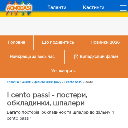
Таланти
Кастинги
Головна
Що подивитись
Новинки 2026
Найкраще за весь час
Випадковий фільм
Усі жанри
Головна
/
AMDB
/
Фільми 2000 року
/
I cento passi
/
Фото
I cento passi - постери,
обкладинки, шпалери
Багато постерів, обкладинок та шпалер до фільму "I
cento passi"