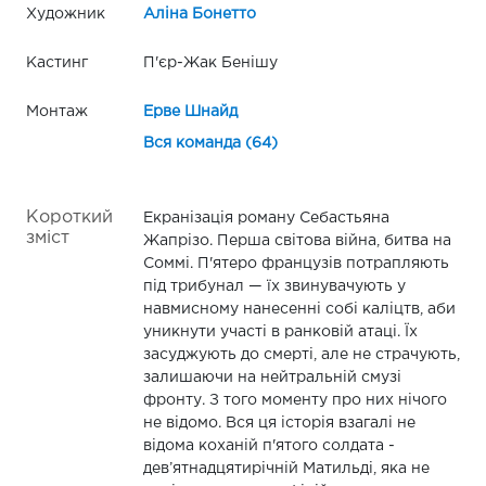
Художник
Аліна Бонетто
Кастинг
П'єр-Жак Бенішу
Монтаж
Ерве Шнайд
Вся команда (64)
Короткий
Екранізація роману Себастьяна
зміст
Жапрізо. Перша світова війна, битва на
Соммі. П'ятеро французів потрапляють
під трибунал — їх звинувачують у
навмисному нанесенні собі каліцтв, аби
уникнути участі в ранковій атаці. Їх
засуджують до смерті, але не страчують,
залишаючи на нейтральній смузі
фронту. З того моменту про них нічого
не відомо. Вся ця історія взагалі не
відома коханій п'ятого солдата -
дев’ятнадцятирічній Матильді, яка не