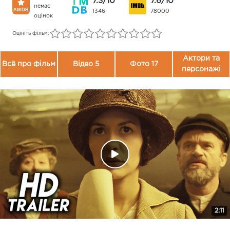
7.3/10
7.6/10
немає
1346
78000
оцінок
Оцініть фільм:
Актори та
Всё про фільм
Відео 5
Фото 17
персонажі
2:11