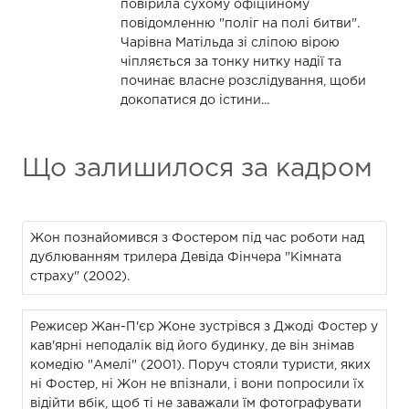
повірила сухому офіційному
повідомленню "поліг на полі битви".
Чарівна Матільда зі сліпою вірою
чіпляється за тонку нитку надії та
починає власне розслідування, щоби
докопатися до істини...
Що залишилося за кадром
Жон познайомився з Фостером під час роботи над
дублюванням трилера Девіда Фінчера "Кімната
страху" (2002).
Режисер Жан-П'єр Жоне зустрівся з Джоді Фостер у
кав'ярні неподалік від його будинку, де він знімав
комедію "Амелі" (2001). Поруч стояли туристи, яких
ні Фостер, ні Жон не впізнали, і вони попросили їх
відійти вбік, щоб ті не заважали їм фотографувати