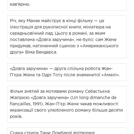
кав'ярню.
Річ, яку Манек майструє в кінці фільму — це
ілюстрація для рукописної книги, мініатюра на
середньовічний лад. Цього в романі, за яким
поставлена «Довга заручина», не було: сам Жене
придумав, натхненний сценою з «Американського
друга» Віма Вендерса.
«Довга заручина» — друга спільна робота Жан-
П’єра Жене та Одрі Тоту після знаменитої «Амелі».
Фільм знятий за мотивами роману Себастьєна
Жапризо «Довга заручина» (Un long dimanche de
fiançailles, 1991). Жан-П’єр Жене чекав можливості
екранізації свого улюбленого роману більше десяти
років.
Сцена страти Тини Ломбарді відтворює