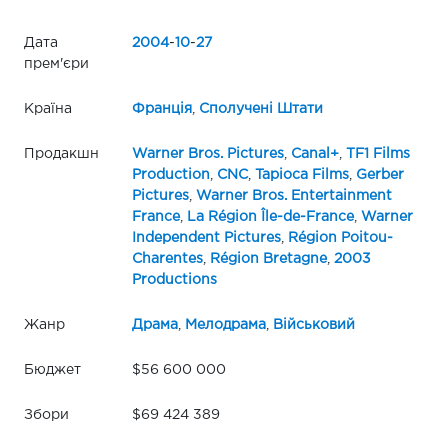
Дата
2004
-
10
-
27
прем'єри
Країна
Франція
,
Сполучені Штати
Продакшн
Warner Bros. Pictures
,
Canal+
,
TF1 Films
Production
,
CNC
,
Tapioca Films
,
Gerber
Pictures
,
Warner Bros. Entertainment
France
,
La Région Île-de-France
,
Warner
Independent Pictures
,
Région Poitou-
Charentes
,
Région Bretagne
,
2003
Productions
Жанр
Драма
,
Мелодрама
,
Військовий
Бюджет
$56 600 000
Збори
$69 424 389