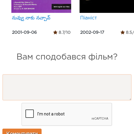
నువ్వు నాకు నచ్చావ్
Піаніст
2001-09-06
8.7/10
2002-09-17
8.5
Вам сподобався фільм?