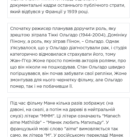
документальні кадри останнього публічного страти,
який відбувся у Франції у 1939 році.
Спочатку режисер планував доручити роль, яку
зрештою зіграла Тіккі Ольгадо (1944-2004), Домініку
Пінону, а роль, яку зіграв Пінон, – Ольгадо. Однак
з'ясувалося, що у Ольгадо діагностували рак, і студія
категорично відмовилася страхувати його, тому
Жан-П’єр Жоне просто поміняв акторів ролями, про
що він ніколи не пошкодував. Стан Ольгадо швидко
погіршувався, він почав забувати свої репліки, Жоне
змонтував для нього чернетку фільму, але Ольгадо
помер, так і не побачивши її.
Під час фільму Мане кілька разів зображує (на
дзвоні, на скелі, а потім на дереві в нейтральній
смузі) літери "МММ". Ці літери означають "Manech
aime Mathilde" – "Манек любить Матильду". У
французькій мові слово "aime" вимовляється так
само, як літера "M". У російському перекладі Манек