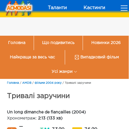
Таланти
Кастинги
Головна
Що подивитись
Новинки 2026
Найкраще за весь час
Випадковий фільм
Усі жанри
Головна
/
AMDB
/
Фільми 2004 року
/
Тривалі заручини
Тривалі заручини
Un long dimanche de fiançailles (2004)
Хронометраж:
2:13 (133 хв)
—