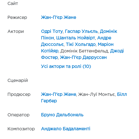
Сайт
Режисер
Жан-П'єр Жене
Актори
Одрі Тоту
,
Гаспар Ульєль
,
Домінік
Пінон
,
Шанталь Нойвірт
,
Андре
Дюссольє
,
Тікі Хольгадо
,
Маріон
Котійяр
, Домінік Беттенфельд,
Джоді
Фостер
,
Жан-П'єр Дарруссен
Усі актори та ролі (10)
Сценарій
Продюсер
Жан-П'єр Жене
, Жан-Луї Монтьє,
Білл
Гербер
Оператор
Бруно Дельбонель
Композитор
Анджело Бадаламенті