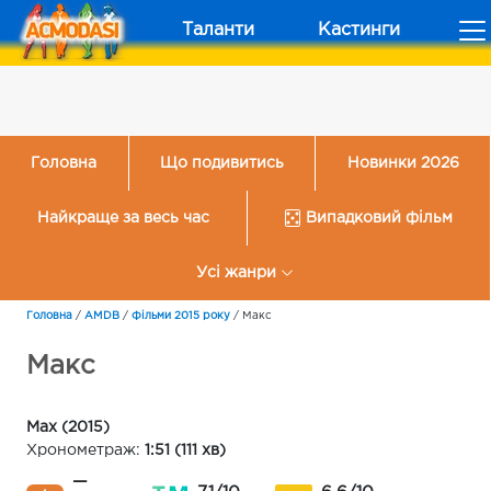
Таланти
Кастинги
Головна
Що подивитись
Новинки 2026
Найкраще за весь час
Випадковий фільм
Усі жанри
Головна
/
AMDB
/
Фільми 2015 року
/
Макс
Макс
Max (2015)
Хронометраж:
1:51 (111 хв)
—