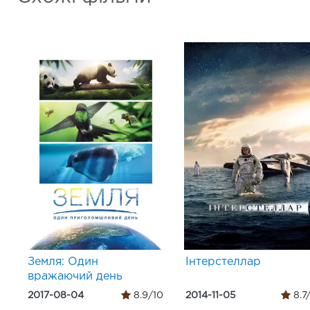
Земля: Один
Інтерстеллар
вражаючий день
2017-08-04
8.9/10
2014-11-05
8.7