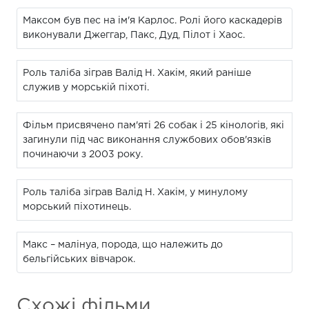
Максом був пес на ім'я Карлос. Ролі його каскадерів
виконували Джеггар, Пакс, Дуд, Пілот і Хаос.
Роль таліба зіграв Валід Н. Хакім, який раніше
служив у морській піхоті.
Фільм присвячено пам'яті 26 собак і 25 кінологів, які
загинули під час виконання службових обов'язків
починаючи з 2003 року.
Роль таліба зіграв Валід Н. Хакім, у минулому
морський піхотинець.
Макс – малінуа, порода, що належить до
бельгійських вівчарок.
Схожі фільми