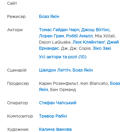
Сайт
Режисер
Боаз Якін
Актори
Томас Гейден Черч
,
Джош Віггінс
,
Лорен Грем
,
Роббі Амелл
, Mia Xitlali,
Dejon LaQuake,
Люк Кляйнтанґ
,
Джей
Ернандес
, Дж. Дж. Сорія,
Зіко Закі
Усі актори та ролі (10)
Сценарій
Шелдон Леттіч
,
Боаз Якін
Продюсер
Карен Розенфельт, Ken Blancato,
Боаз
Якін
, Бен Орманд
Оператор
Стефан Чапський
Композитор
Тревор Рабін
Художник
Калина Іванова