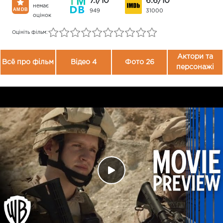
7.1/10
6.6/10
немає
949
31000
оцінок
Оцініть фільм:
Актори та
Всё про фільм
Відео 4
Фото 26
персонажі