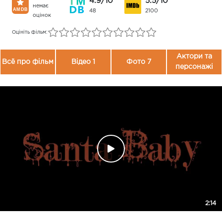
4.9/10
5.5/10
немає
48
2100
оцінок
Оцініть фільм:
Актори та
Всё про фільм
Відео 1
Фото 7
персонажі
2:14