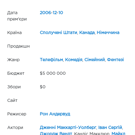
Дата
2006
-
12
-
10
прем'єри
Країна
Сполучені Штати
,
Канада
,
Німеччина
Продакшн
Жанр
Телефільм
,
Комедія
,
Сімейний
,
Фентезі
Бюджет
$5 000 000
Збори
$0
Сайт
Режисер
Рон Андервуд
Актори
Дженні Маккарті-Уолберг
,
Іван Сергій
,
Джордж Вендт
, Кандіс Макклюр,
Майкл