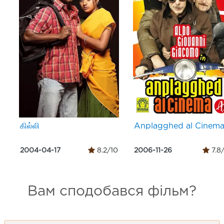
கில்லி
Anplagghed al Cinem
2004-04-17
8.2/10
2006-11-26
7.8
Вам сподобався фільм?