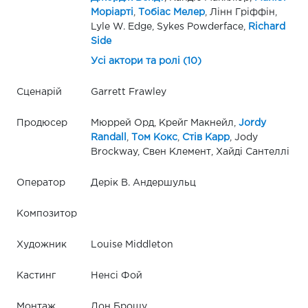
Моріарті
,
Тобіас Мелер
, Лінн Гріффін,
Lyle W. Edge, Sykes Powderface,
Richard
Side
Усі актори та ролі (10)
Сценарій
Garrett Frawley
Продюсер
Мюррей Орд, Крейг Макнейл,
Jordy
Randall
,
Том Кокс
,
Стів Карр
, Jody
Brockway, Свен Клемент, Хайді Сантеллі
Оператор
Дерік В. Андершульц
Композитор
Художник
Louise Middleton
Кастинг
Ненсі Фой
Монтаж
Дон Брошу