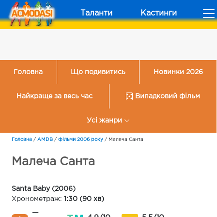
Таланти
Кастинги
Головна
Що подивитись
Новинки 2026
Найкраще за весь час
Випадковий фільм
Усі жанри
Головна
/
AMDB
/
Фільми 2006 року
/
Малеча Санта
Малеча Санта
Santa Baby (2006)
Хронометраж:
1:30 (90 хв)
—