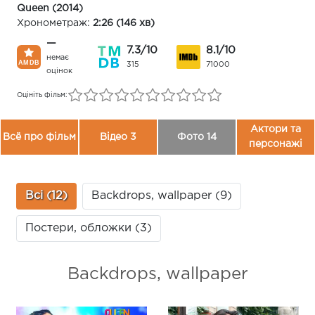
Queen (2014)
Хронометраж:
2:26 (146 хв)
—
7.3/10
8.1/10
немає
315
71000
оцінок
Оцініть фільм:
Актори та
Всё про фільм
Відео 3
Фото 14
персонажі
Всі (12)
Backdrops, wallpaper (9)
Постери, обложки (3)
Backdrops, wallpaper