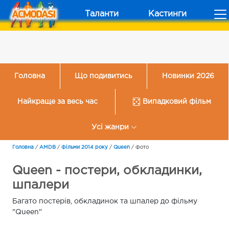
Таланти
Кастинги
Головна
Що подивитись
Новинки 2026
Найкраще за весь час
Випадковий фільм
Усі жанри
Головна
/
AMDB
/
Фільми 2014 року
/
Queen
/
Фото
Queen - постери, обкладинки,
шпалери
Багато постерів, обкладинок та шпалер до фільму
"Queen"