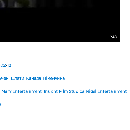
1:48
-
02
-
12
чені Штати
,
Канада
,
Німеччина
 Mary Entertainment
,
Insight Film Studios
,
Rigel Entertainment
,
а