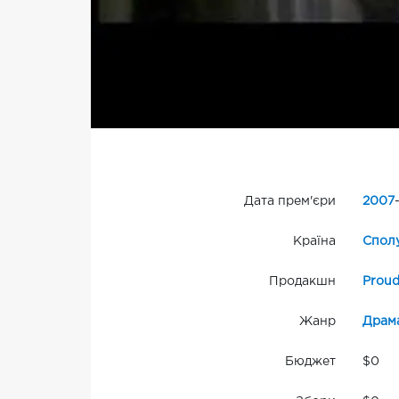
Дата прем'єри
2007
Країна
Сполу
Продакшн
Proud
Жанр
Драм
Бюджет
$0