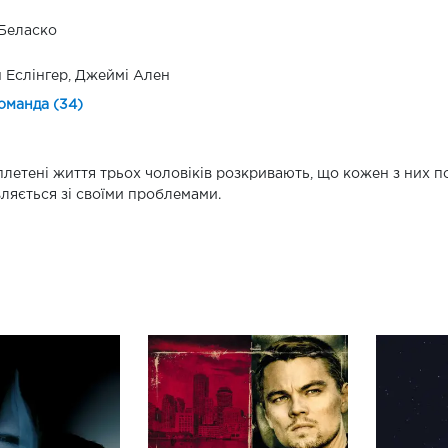
Беласко
 Еслінгер, Джеймі Ален
оманда (34)
летені життя трьох чоловіків розкривають, що кожен з них п
ляється зі своїми проблемами.