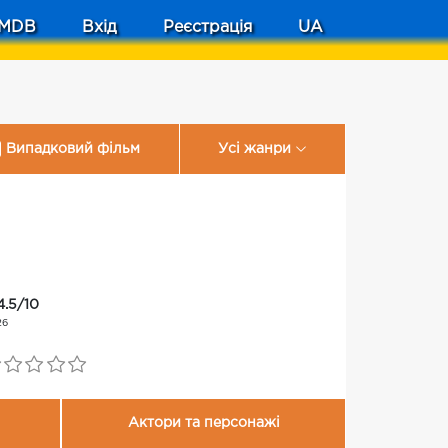
MDB
Вхід
Реєстрація
UA
Випадковий фільм
Усі жанри
4.5/10
26
Актори та персонажі