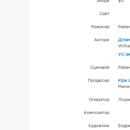
Збори
$0
Сайт
Режисер
Райан
Актори
Ділан
Willi
Усі а
Сценарій
Райан
Продюсер
Кірк
Maxwe
Оператор
Лоур
Композитор
Художник
Ендрю