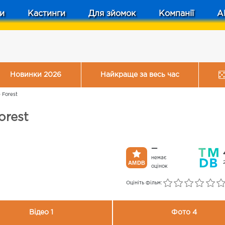
и
Кастинги
Для зйомок
Компанії
A
Новинки 2026
Найкраще за весь час
 Forest
orest
—
немає
оцінок
Оцініть фільм:
Відео 1
Фото 4