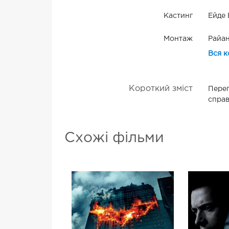
Кастинг
Ейде 
Монтаж
Райан
Вся к
Короткий зміст
Переп
справ
Схожі фільми