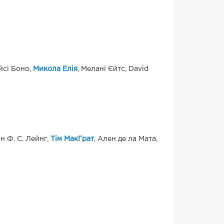
ейсі Боно,
Микола Елія
, Мелані Єйтс, David
н Ф. С. Лейнг,
Тім МакГрат
, Ален де ла Мата,