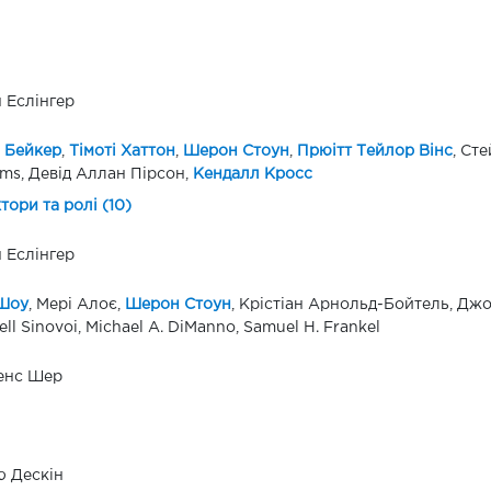
 Еслінгер
 Бейкер
,
Тімоті Хаттон
,
Шерон Стоун
,
Прюітт Тейлор Вінс
, Ст
ams, Девід Аллан Пірсон,
Кендалл Кросс
ктори та ролі (10)
 Еслінгер
 Шоу
, Мері Алоє,
Шерон Стоун
, Крістіан Арнольд-Бойтель, Джо
ll Sinovoi, Michael A. DiManno, Samuel H. Frankel
енс Шер
 Дескін