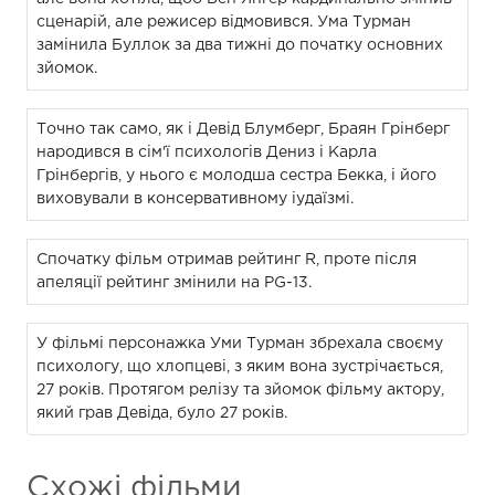
сценарій, але режисер відмовився. Ума Турман
замінила Буллок за два тижні до початку основних
зйомок.
Точно так само, як і Девід Блумберг, Браян Грінберг
народився в сім'ї психологів Дениз і Карла
Грінбергів, у нього є молодша сестра Бекка, і його
виховували в консервативному іудаїзмі.
Спочатку фільм отримав рейтинг R, проте після
апеляції рейтинг змінили на PG-13.
У фільмі персонажка Уми Турман збрехала своєму
психологу, що хлопцеві, з яким вона зустрічається,
27 років. Протягом релізу та зйомок фільму актору,
який грав Девіда, було 27 років.
Схожі фільми