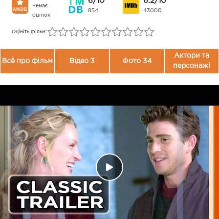
6/10
6.2/10
немає
854
43000
оцінок
Оцініть фільм:
Актори та
Всё про фільм
Відео 3
Фото 34
персонажі