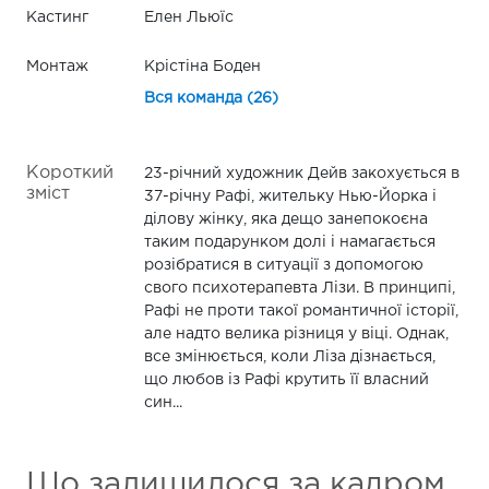
Кастинг
Елен Льюїс
Монтаж
Крістіна Боден
Вся команда (26)
Короткий
23-річний художник Дейв закохується в
зміст
37-річну Рафі, жительку Нью-Йорка і
ділову жінку, яка дещо занепокоєна
таким подарунком долі і намагається
розібратися в ситуації з допомогою
свого психотерапевта Лізи. В принципі,
Рафі не проти такої романтичної історії,
але надто велика різниця у віці. Однак,
все змінюється, коли Ліза дізнається,
що любов із Рафі крутить її власний
син...
Що залишилося за кадром