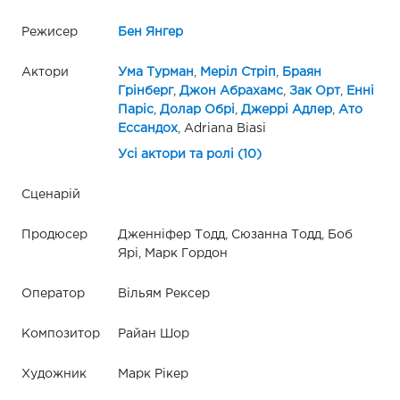
Режисер
Бен Янгер
Актори
Ума Турман
,
Меріл Стріп
,
Браян
Грінберг
,
Джон Абрахамс
,
Зак Орт
,
Енні
Паріс
,
Долар Обрі
,
Джеррі Адлер
,
Ато
Ессандох
, Adriana Biasi
Усі актори та ролі (10)
Сценарій
Продюсер
Дженніфер Тодд, Сюзанна Тодд, Боб
Ярі, Марк Гордон
Оператор
Вільям Рексер
Композитор
Райан Шор
Художник
Марк Рікер