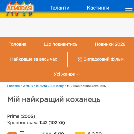
Таланти
Кастинги
Головна
Що подивитись
Новинки 2026
Найкраще за весь час
Випадковий фільм
Усі жанри
Головна
/
AMDB
/
Фільми 2005 року
/
Мій найкращий коханець
Мій найкращий коханець
Prime (2005)
Хронометраж:
1:42 (102 хв)
—