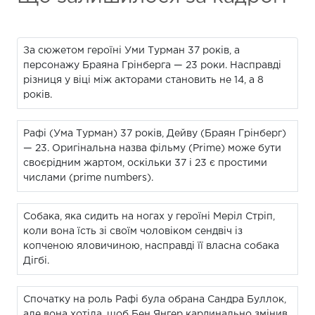
За сюжетом героїні Уми Турман 37 років, а
персонажу Браяна Грінберга — 23 роки. Насправді
різниця у віці між акторами становить не 14, а 8
років.
Рафі (Ума Турман) 37 років, Дейву (Браян Грінберг)
— 23. Оригінальна назва фільму (Prime) може бути
своєрідним жартом, оскільки 37 і 23 є простими
числами (prime numbers).
Собака, яка сидить на ногах у героїні Меріл Стріп,
коли вона їсть зі своїм чоловіком сендвіч із
копченою яловичиною, насправді її власна собака
Дігбі.
Спочатку на роль Рафі була обрана Сандра Буллок,
але вона хотіла, щоб Бен Янгер кардинально змінив