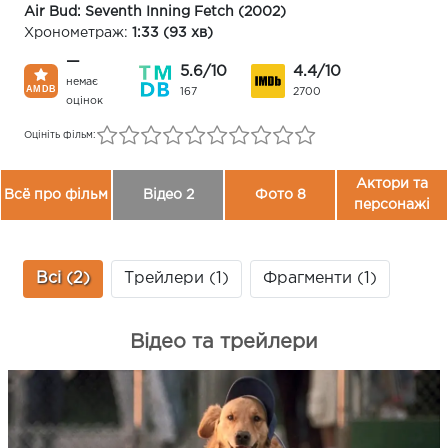
Air Bud: Seventh Inning Fetch (2002)
Хронометраж:
1:33 (93 хв)
—
5.6/10
4.4/10
немає
167
2700
оцінок
Оцініть фільм:
Актори та
Всё про фільм
Відео 2
Фото 8
персонажі
Всі (2)
Трейлери (1)
Фрагменти (1)
Відео та трейлери