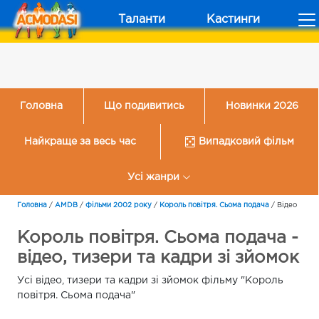
Таланти
Кастинги
Головна
Що подивитись
Новинки 2026
Найкраще за весь час
Випадковий фільм
Усі жанри
Головна
/
AMDB
/
Фільми 2002 року
/
Король повітря. Сьома подача
/
Відео
Король повітря. Сьома подача -
відео, тизери та кадри зі зйомок
Усі відео, тизери та кадри зі зйомок фільму "Король
повітря. Сьома подача"