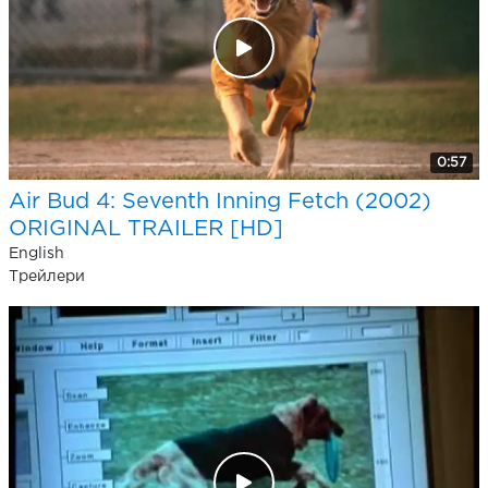
0:57
Air Bud 4: Seventh Inning Fetch (2002)
ORIGINAL TRAILER [HD]
English
Трейлери