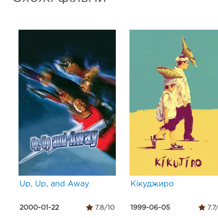
Up, Up, and Away
Кікуджиро
2000-01-22
7.8/10
1999-06-05
7.7