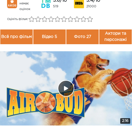
5.6/10
5.4/10
немає
519
21000
оцінок
Оцініть фільм:
Актори та
Всё про фільм
Відео 5
Фото 27
персонажі
2:16