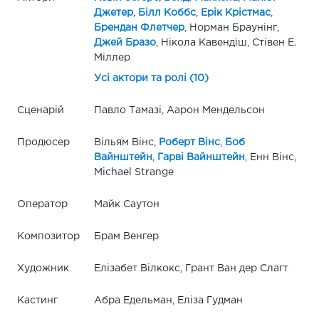
Джетер
,
Білл Коббс
,
Ерік Крістмас
,
Брендан Флетчер
, Норман Браунінг,
Джей Бразо
, Нікола Кавендіш, Стівен Е.
Міллер
Усі актори та ролі (10)
Сценарій
Павло Тамазі, Аарон Мендельсон
Продюсер
Вільям Вінс,
Роберт Вінс
,
Боб
Вайнштейн
,
Гарві Вайнштейн
, Енн Вінс,
Michael Strange
Оператор
Майк Саутон
Композитор
Брам Венгер
Художник
Елізабет Вілкокс, Грант Ван дер Слагт
Кастинг
Абра Едельман, Еліза Гудман