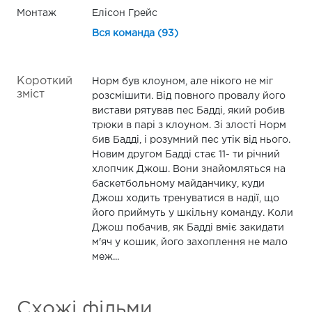
Монтаж
Елісон Грейс
Вся команда (93)
Короткий
Норм був клоуном, але нікого не міг
зміст
розсмішити. Від повного провалу його
вистави рятував пес Бадді, який робив
трюки в парі з клоуном. Зі злості Норм
бив Бадді, і розумний пес утік від нього.
Новим другом Бадді стає 11- ти річний
хлопчик Джош. Вони знайомляться на
баскетбольному майданчику, куди
Джош ходить тренуватися в надії, що
його приймуть у шкільну команду. Коли
Джош побачив, як Бадді вміє закидати
м'яч у кошик, його захоплення не мало
меж...
Схожі фільми