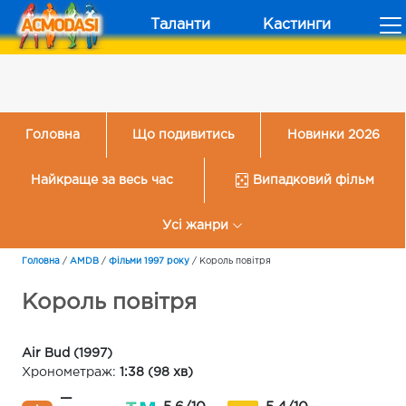
Таланти
Кастинги
Головна
Що подивитись
Новинки 2026
Найкраще за весь час
Випадковий фільм
Усі жанри
Головна
/
AMDB
/
Фільми 1997 року
/
Король повітря
Король повітря
Air Bud (1997)
Хронометраж:
1:38 (98 хв)
—