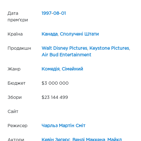
Дата
1997
-
08
-
01
прем'єри
Країна
Канада
,
Сполучені Штати
Продакшн
Walt Disney Pictures
,
Keystone Pictures
,
Air Bud Entertainment
Жанр
Комедія
,
Сімейний
Бюджет
$3 000 000
Збори
$23 144 499
Сайт
Режисер
Чарльз Мартін Сміт
Актори
Кевін Зегерс
,
Венді Маккена
,
Майкл