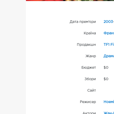
Дата прем'єри
2003
Країна
Фран
Продакшн
TF1 F
Жанр
Драм
Бюджет
$0
Збори
$0
Сайт
Режисер
Ноемі
Актори
Жан-П