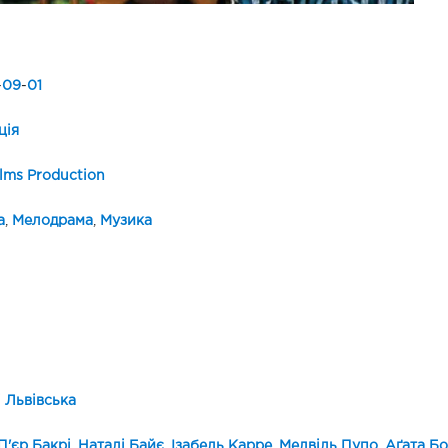
-
09
-
01
ція
ilms Production
а
,
Мелодрама
,
Музика
 Львівська
'єр Бакрі
,
Наталі Байє
,
Ізабель Карре
,
Мелвіль Пупо
,
Аґата Бо