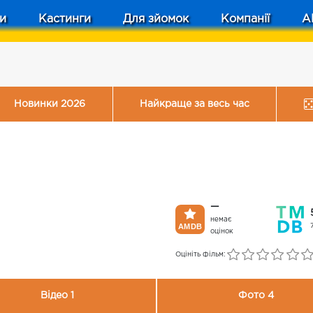
и
Кастинги
Для зйомок
Компанії
A
Новинки 2026
Найкраще за весь час
—
немає
оцінок
Оцініть фільм:
Відео 1
Фото 4