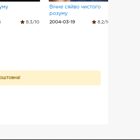
уму
Вічне сяйво чистого
Хорист
розуму
4
8.3/10
2004-03-19
8.2/10
2004-03
коштовна!