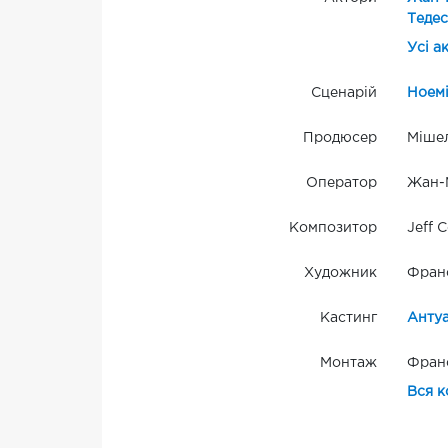
Тедес
Усі а
Сценарій
Ноемі
Продюсер
Мішел
Оператор
Жан-
Композитор
Jeff 
Художник
Фран
Кастинг
Антуа
Монтаж
Франс
Вся к