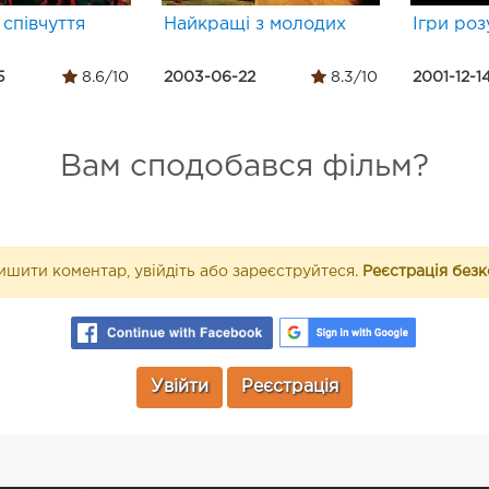
співчуття
Найкращі з молодих
Ігри роз
5
8.6/10
2003-06-22
8.3/10
2001-12-1
Вам сподобався фільм?
шити коментар, увійдіть або зареєструйтеся.
Реєстрація без
Увійти
Реєстрація