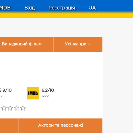
MDB
Вхід
Реєстрація
UA
Випадковий фільм
Усі жанри
5.9/10
6.2/10
79
1200
Актори та персонажі