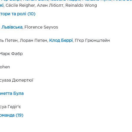
кі
, Cécile Reigher, Ален Ліболт, Reinaldo Wong
ктори та ролі (10)
 Львівська
, Florence Seyvos
ь Петен, Лоран Петен,
Клод Беррі
, П'єр Грюнштейн
Марк Фабр
Cohen
суаза Дюпертюї
нетта Була
уа Гедіг'є
оманда (19)