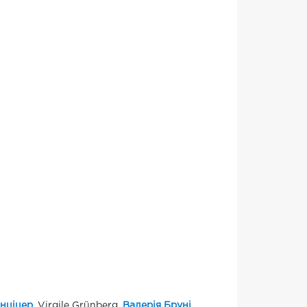
нціцер
, Virgile Grünberg,
Валерія Бруні