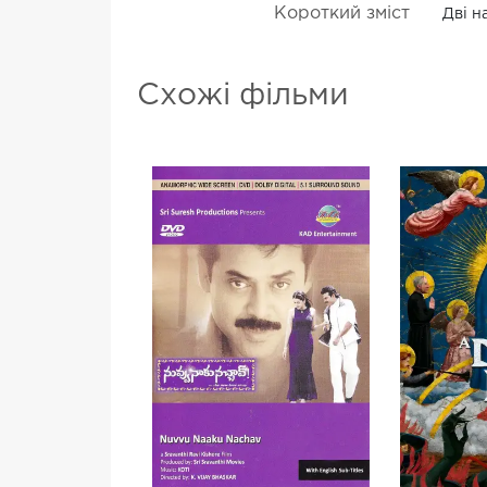
Короткий зміст
Дві н
Схожі фільми