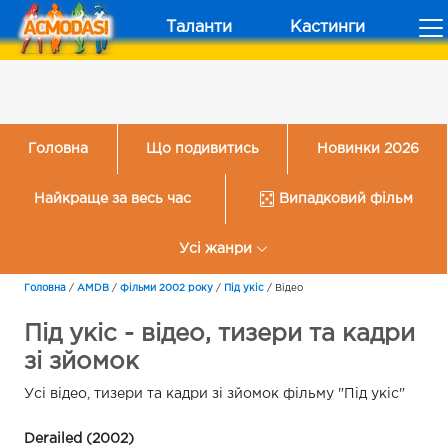
Таланти
Кастинги
Головна
Що подивитись
Новинки 2026
Найкраще за весь час
Випадковий фільм
Усі жанри
Головна
/
AMDB
/
Фільми 2002 року
/
Під укіс
/
Відео
Під укіс - відео, тизери та кадри
зі зйомок
Усі відео, тизери та кадри зі зйомок фільму "Під укіс"
Derailed (2002)