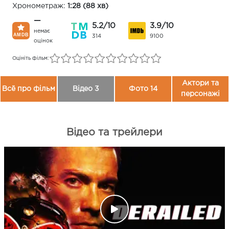
Хронометраж:
1:28 (88 хв)
—
5.2/10
3.9/10
немає
314
9100
оцінок
Оцініть фільм:
Актори та
Всё про фільм
Відео 3
Фото 14
персонажі
Відео та трейлери