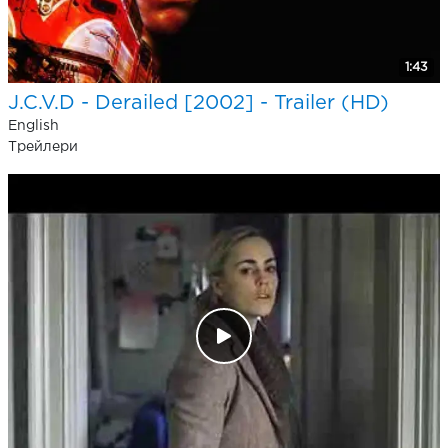
1:43
J.C.V.D - Derailed [2002] - Trailer (HD)
English
Трейлери