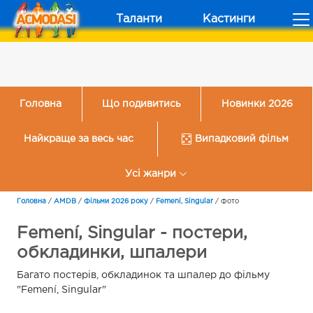
Таланти
Кастинги
Головна
Що подивитись
Новинки 2026
Найкраще за весь час
Випадковий фільм
Усі жанри
Головна
/
AMDB
/
Фільми 2026 року
/
Femení, Singular
/
Фото
Femení, Singular - постери,
обкладинки, шпалери
Багато постерів, обкладинок та шпалер до фільму
"Femení, Singular"