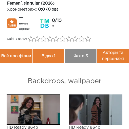
Femení, singular (2026)
Хронометраж:
0:0 (0 хв)
—
0/10
немає
0
оцінок
Оцініть фільм:
Актори та
Всё про фільм
Відео 1
Фото 3
персонажі
Backdrops, wallpaper
HD Ready 864p
HD Ready 864p