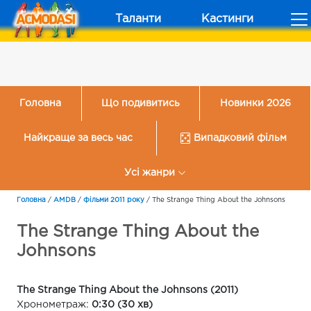
Таланти
Кастинги
Головна
Що подивитись
Новинки 2026
Найкраще за весь час
Випадковий фільм
Усі жанри
Головна
/
AMDB
/
Фільми 2011 року
/
The Strange Thing About the Johnsons
The Strange Thing About the
Johnsons
The Strange Thing About the Johnsons (2011)
Хронометраж:
0:30 (30 хв)