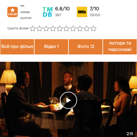
—
6.8/10
7/10
немає
387
13000
оцінок
Оцініть фільм:
Актори та
Всё про фільм
Відео 1
Фото 12
персонажі
2:15