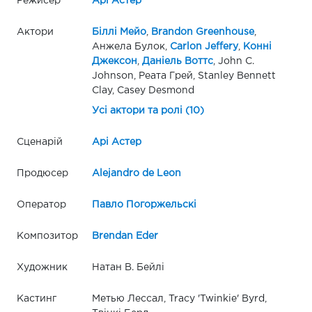
Режисер
Арі Астер
Актори
Біллі Мейо
,
Brandon Greenhouse
,
Анжела Булок,
Carlon Jeffery
,
Конні
Джексон
,
Даніель Воттс
, John C.
Johnson, Реата Грей, Stanley Bennett
Clay, Casey Desmond
Усі актори та ролі (10)
Сценарій
Арі Астер
Продюсер
Alejandro de Leon
Оператор
Павло Погоржельскі
Композитор
Brendan Eder
Художник
Натан В. Бейлі
Кастинг
Метью Лессал, Tracy 'Twinkie' Byrd,