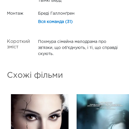
Твінкі Берд
Монтаж
Бреді Галлонґрен
Вся команда (31)
Короткий
Похмура сімейна мелодрама про
зміст
зв'язки, що об'єднують, і ті, що справді
скують.
Схожі фільми