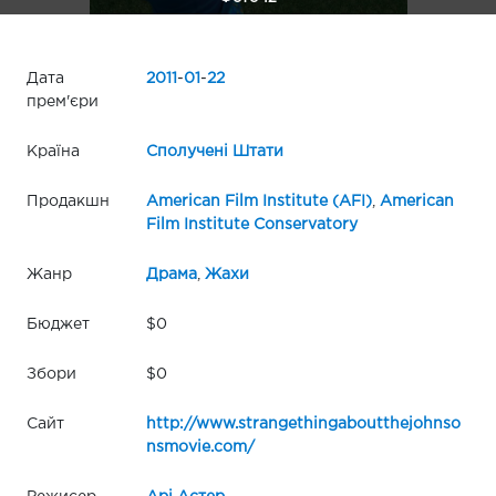
Дата
2011
-
01
-
22
прем'єри
Країна
Сполучені Штати
Продакшн
American Film Institute (AFI)
,
American
Film Institute Conservatory
Жанр
Драма
,
Жахи
Бюджет
$0
Збори
$0
Сайт
http://www.strangethingaboutthejohnso
nsmovie.com/