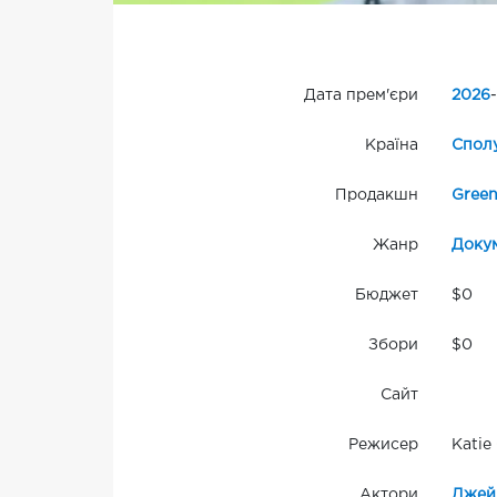
Дата прем'єри
2026
-
Країна
Сполу
Продакшн
Green
Жанр
Доку
Бюджет
$0
Збори
$0
Сайт
Режисер
Katie
Актори
Джей