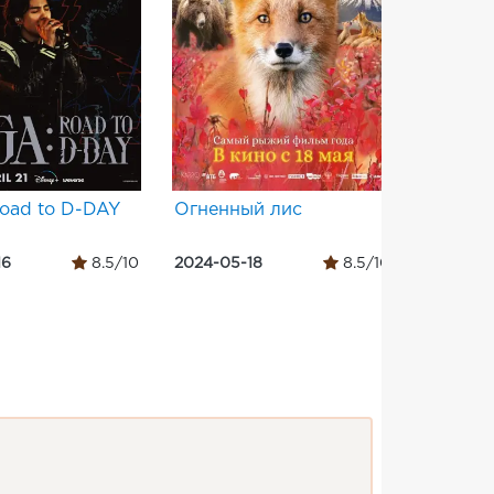
oad to D-DAY
Огненный лис
La fabu
cosecha
16
8.5/10
2024-05-18
8.5/10
2024-04