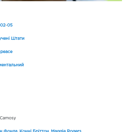
02
-
05
чені Штати
peace
ментальний
 Camosy
н Фонда
,
Конні Бріттон
,
Maggie Rogers