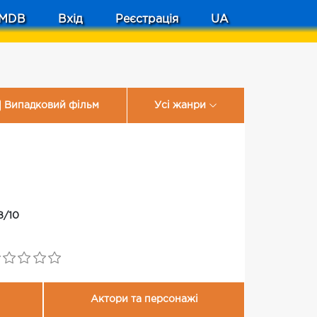
MDB
Вхід
Реєстрація
UA
Випадковий фільм
Усі жанри
8/10
1
Актори та персонажі