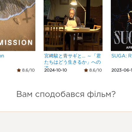
on
宮﨑駿と青サギと… ～「君
SUGA: R
たちはどう生きるか」への
道～
8.6/10
2024-10-10
8.6/10
2023-06-
Вам сподобався фільм?