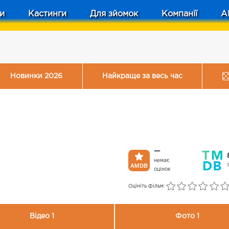
и
Кастинги
Для зйомок
Компанії
A
Новинки 2026
Найкраще за весь час
—
немає
оцінок
Оцініть фільм:
Відео 1
Фото 1