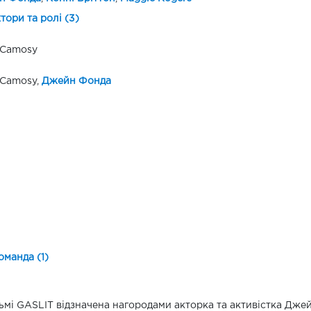
ктори та ролі (3)
 Camosy
 Camosy,
Джейн Фонда
оманда (1)
ьмі GASLIT відзначена нагородами акторка та активістка Дж