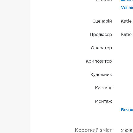
Усі а
Сценарій
Katie
Продюсер
Katie
Оператор
Композитор
Художник
Кастинг
Монтаж
Вся к
Короткий зміст
У філ