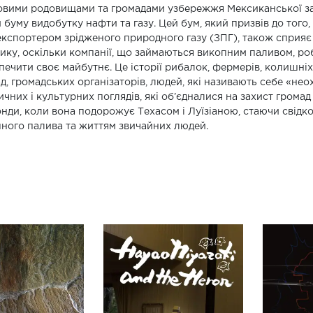
вими родовищами та громадами узбережжя Мексиканської зат
 буму видобутку нафти та газу. Цей бум, який призвів до тог
 експортером зрідженого природного газу (ЗПГ), також спр
ику, оскільки компанії, що займаються викопним паливом, ро
печити своє майбутнє. Це історії рибалок, фермерів, колишніх
д, громадських організаторів, людей, які називають себе «нео
ичних і культурних поглядів, які об’єдналися на захист громад
нди, коли вона подорожує Техасом і Луїзіаною, стаючи свідк
ного палива та життям звичайних людей.