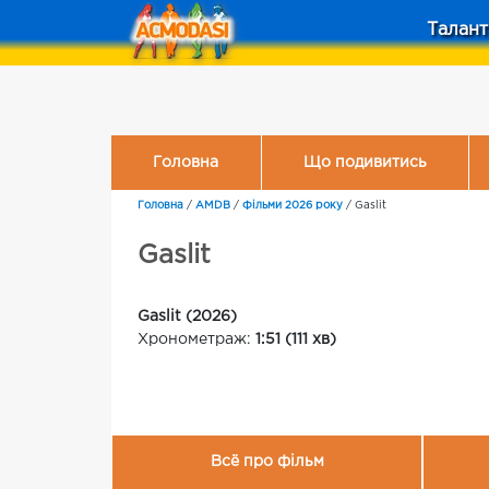
Талант
Головна
Що подивитись
Головна
/
AMDB
/
Фільми 2026 року
/
Gaslit
Gaslit
Gaslit (2026)
Хронометраж:
1:51 (111 хв)
Всё про фільм