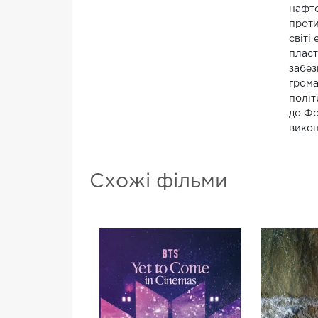
нафто
проти
світі
пласт
забез
грома
політ
до Фо
викоп
Схожі фільми