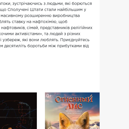
оки, зустрічаючись з людьми, які борються
о, що Сполучені Штати стали найбільшим у
ияє масивному розширенню виробництва
блять ставку на нафтохімію, щоб
 нафтовиків, сімей, представників релігійних
хочими активістами», та людей з різних
 і узбереж, які вони люблять. Приєднуйтесь
ом десятиліть боротьби між прибутками від