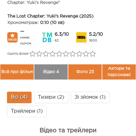
Chapter: Yuki's Revenge"
The Lost Chapter: Yuki's Revenge (2025)
Хронометраж:
0:10 (10 хв)
—
6.3/10
5.2/10
немає
62
1600
оцінок
Оцініть фільм:
Актори та
Всё про фільм
Відео 4
Фото 23
персонажі
Всі (4)
Тизери (2)
Зі зйомок (1)
Трейлери (1)
Відео та трейлери