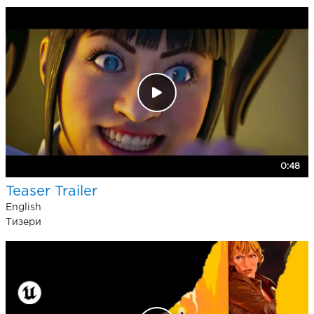
0:48
Teaser Trailer
English
Тизери