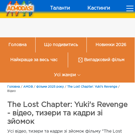
Таланти
Кастинги
Головна
Що подивитись
Новинки 2026
Найкраще за весь час
Випадковий фільм
Усі жанри
Головна
/
AMDB
/
Фільми 2025 року
/
The Lost Chapter: Yuki's Revenge
/
Відео
The Lost Chapter: Yuki's Revenge
- відео, тизери та кадри зі
зйомок
Усі відео, тизери та кадри зі зйомок фільму "The Lost