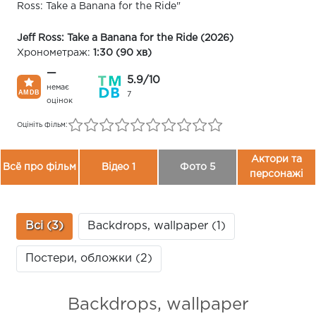
Ross: Take a Banana for the Ride"
Jeff Ross: Take a Banana for the Ride (2026)
Хронометраж:
1:30 (90 хв)
—
5.9/10
немає
7
оцінок
Оцініть фільм:
Актори та
Всё про фільм
Відео 1
Фото 5
персонажі
Всі (3)
Backdrops, wallpaper (1)
Постери, обложки (2)
Backdrops, wallpaper