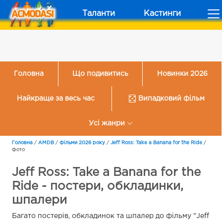
Таланти
Кастинги
Головна
Що подивитись
Новинки 2026
Найкраще за весь час
Випадковий фільм
Усі жанри
Головна
/
AMDB
/
Фільми 2026 року
/
Jeff Ross: Take a Banana for the Ride
/
Фото
Jeff Ross: Take a Banana for the
Ride - постери, обкладинки,
шпалери
Багато постерів, обкладинок та шпалер до фільму "Jeff