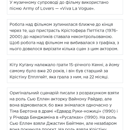
У музичному супроводі до фільму використано
пісню Army of Lovers — «Viva La Vogue».
Робота над фільмом зупинилася ближче до кінця
через те, що пристрасть Крістофера Петтієта (1976-
2000) до наркотиків ставала неконтрольованою.
Щоб робота над фільмом не вибивалася з графіка, з
нього довелося вирізати кілька сцен з цим актором.
Кіту Кугану належало грати 15-річного Кенні, а йому
самому було вже 20 років, і він був старший за
Крістіну Епплгейт, яка грала з ним, на 22 місяці.
Оригінальний сценарій писали з розрахунком взяти
на роль Сью Еллен акторку Вайнону Райдер, але
вона відмовилася, бо вже знімалася одночасно у
Тіма Бертона в драмі «Едвард Руки-ножиці» (1990) і
у Річарда Бенджаміна в «Русалках» (1990). На роль
Сью Еллен взяли Джастин Бейтмен, але незабаром
вона покинула проєкт. На роль взяли Крістіну