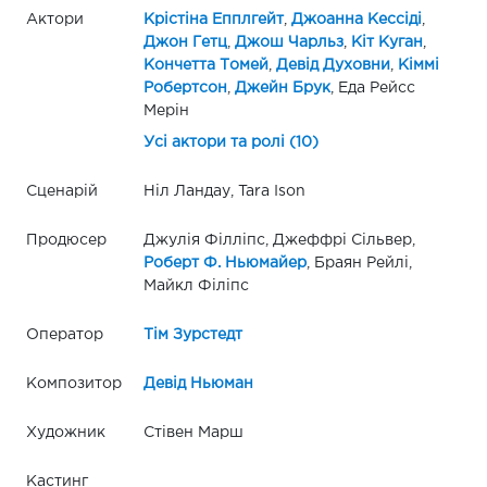
Актори
Крістіна Епплгейт
,
Джоанна Кессіді
,
Джон Гетц
,
Джош Чарльз
,
Кіт Куган
,
Кончетта Томей
,
Девід Духовни
,
Кіммі
Робертсон
,
Джейн Брук
, Еда Рейсс
Мерін
Усі актори та ролі (10)
Сценарій
Ніл Ландау, Tara Ison
Продюсер
Джулія Філліпс, Джеффрі Сільвер,
Роберт Ф. Ньюмайер
, Браян Рейлі,
Майкл Філіпс
Оператор
Тім Зурстедт
Композитор
Девід Ньюман
Художник
Стівен Марш
Кастинг