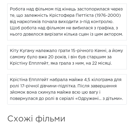
Робота над фільмом під кінець застопорилася через
те, що залежність Крістофера Петтієта (1976-2000)
від наркотиків почала виходити з-під контролю.
Щоб робота над фільмом не вибилася з графіка, з
нього довелося вирізати кілька сцен із цим актором.
Кіту Кугану належало грати 15-річного Кенні, а йому
самому було вже 20 років, і він був старшим за
Крістіну Епплгейт, яка грала з ним, на 22 місяці.
Крістіна Епплгейт набрала майже 4,5 кілограма для
ролі 17-річної дівчини-підлітка. Після завершення
зйомок вона скинула майже всю цю вагу і
повернулася до ролі в серіалі «Одружені... з дітьми».
Схожі фільми