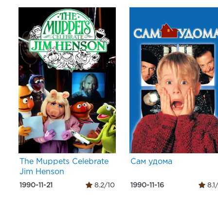
The Muppets Celebrate
Сам удома
Jim Henson
1990-11-21
8.2/10
1990-11-16
8.1