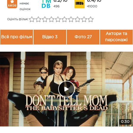
6.2/10
6.4/10
немає
496
41000
оцінок
Оцініть фільм:
Актори та
Всё про фільм
Відео 3
Фото 27
персонажі
0:30