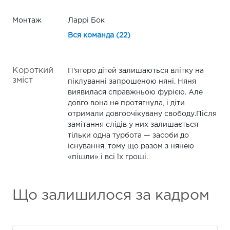
Монтаж
Ларрі Бок
Вся команда (22)
Короткий
П'ятеро дітей залишаються влітку на
зміст
піклуванні запрошеною няні. Няня
виявилася справжньою фурією. Але
довго вона не протягнула, і діти
отримали довгоочікувану свободу.Після
замітання слідів у них залишається
тільки одна турбота — засоби до
існування, тому що разом з нянею
«пішли» і всі їх гроші.
Що залишилося за кадром