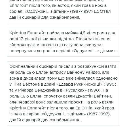
Епплгейт після того, як актор, який грав з нею в
серіалі «Одружені... з дітьми» (1987-1997) Ед О’Ніл
дав їй сценарій для ознайомлення.
Крістіна Епплгейт набрала майже 4,5 кілограма для
ролі 17-річної дівчинки-підлітка. Після закінчення
зйомок практично всю цю вагу вона скинула і
повернулася до ролі в серіалі «Одружені... з дітьми».
Оригінальний сценарій писали з розрахунком взяти
на роль Сью Еллен актрису Вайнону Райдер, але
вона відмовилася, тому що вже знімалася одночасно
у Тіма Бёртона в драмі «Едвард Руки-ножиці» (1990)
та у Річарда Бенджаміна в «Русалках» (1990). На
роль Сью Еллен спочатку взяли Джастін Бейтмен,
але невдовзі вона залишила проєкт. На роль взяли
Крістіну Епплгейт після того, як Ед О’Ніл, який грав
із нею в серіалі «Одружені... з дітьми» (1987-1997),
дав їй сценарій для ознайомлення.