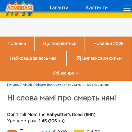
Таланти
Кастинги
Головна
Що подивитись
Новинки 2026
Найкраще за весь час
Випадковий фільм
Усі жанри
Головна
/
AMDB
/
Фільми 1991 року
/
Ні слова мамі про смерть няні
Ні слова мамі про смерть няні
Don't Tell Mom the Babysitter's Dead (1991)
Хронометраж:
1:45 (105 хв)
—