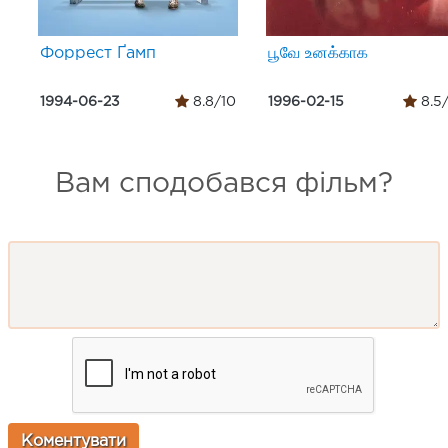
Форрест Ґамп
பூவே உனக்காக
1994-06-23
8.8/10
1996-02-15
8.5
Вам сподобався фільм?