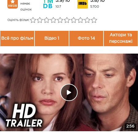
5.9/10
5.8/10
немає
107
5700
оцінок
Оцініть фільм:
Актори та
Всё про фільм
Відео 1
Фото 14
персонажі
2:56