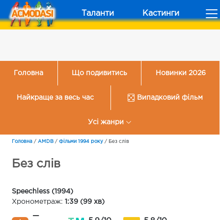
Таланти
Кастинги
Головна
Що подивитись
Новинки 2026
Найкраще за весь час
Випадковий фільм
Усі жанри
Головна
/
AMDB
/
Фільми 1994 року
/
Без слів
Без слів
Speechless (1994)
Хронометраж:
1:39 (99 хв)
—