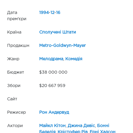
Дата
1994
-
12
-
16
прем'єри
Країна
Сполучені Штати
Продакшн
Metro-Goldwyn-Mayer
Жанр
Мелодрама
,
Комедія
Бюджет
$38 000 000
Збори
$20 667 959
Сайт
Режисер
Рон Андервуд
Актори
Майкл Кітон
,
Джина Девіс
,
Бонні
Беделія
,
Крістофер Рів
,
Ерні Хадсон
,