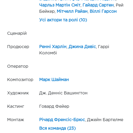
Чарльз Мартін Сміт
,
Гайард Сартен
, Рей
Бейкер,
Мітчелл Райан
,
Віллі Гарсон
Усі актори та ролі (10)
Сценарій
Продюсер
Ренні Харлін
,
Джина Девіс
, Гаррі
Коломбі
Оператор
Композитор
Марк Шайман
Художник
Дж. Денніс Вашингтон
Кастинг
Говард Фейер
Монтаж
Річард Френсіс-Брюс
, Джейн Бартелме
Вся команда (23)