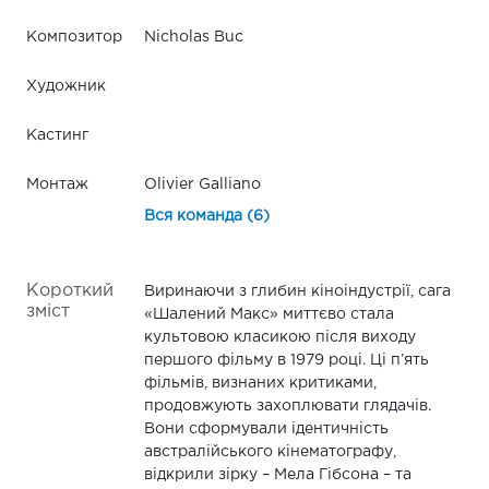
Композитор
Nicholas Buc
Художник
Кастинг
Монтаж
Olivier Galliano
Вся команда (6)
Короткий
Виринаючи з глибин кіноіндустрії, сага
зміст
«Шалений Макс» миттєво стала
культовою класикою після виходу
першого фільму в 1979 році. Ці п’ять
фільмів, визнаних критиками,
продовжують захоплювати глядачів.
Вони сформували ідентичність
австралійського кінематографу,
відкрили зірку – Мела Гібсона – та