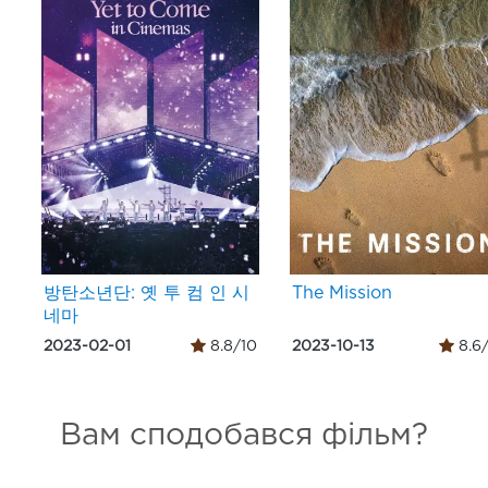
방탄소년단: 옛 투 컴 인 시
The Mission
네마
2023-02-01
8.8/10
2023-10-13
8.6
Вам сподобався фільм?