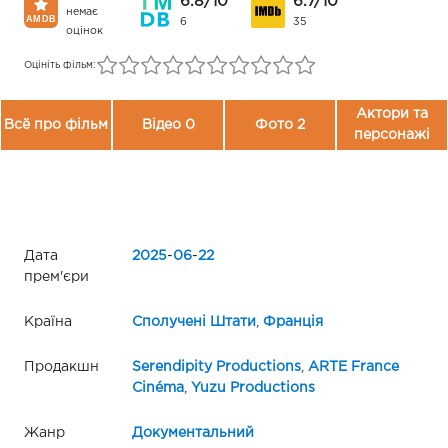
6.8/10
6.7/10
немає
6
35
оцінок
Оцініть фільм:
Актори та
Всё про фільм
Відео 0
Фото 2
персонажі
Дата
2025
-
06
-
22
прем'єри
Країна
Сполучені Штати
,
Франція
Продакшн
Serendipity Productions
,
ARTE France
Cinéma
,
Yuzu Productions
Жанр
Документальний