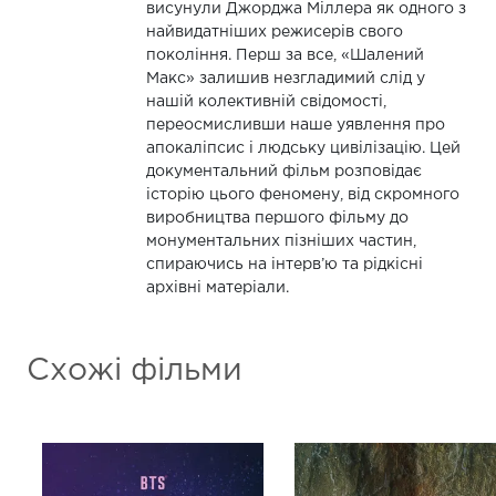
висунули Джорджа Міллера як одного з
найвидатніших режисерів свого
покоління. Перш за все, «Шалений
Макс» залишив незгладимий слід у
нашій колективній свідомості,
переосмисливши наше уявлення про
апокаліпсис і людську цивілізацію. Цей
документальний фільм розповідає
історію цього феномену, від скромного
виробництва першого фільму до
монументальних пізніших частин,
спираючись на інтерв’ю та рідкісні
архівні матеріали.
Схожі фільми