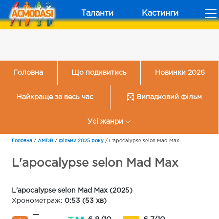
Таланти
Кастинги
Головна
Що подивитись
Новинки 2026
Найкраще за весь час
Випадковий фільм
Усі жанри
Головна
/
AMDB
/
Фільми 2025 року
/
L'apocalypse selon Mad Max
L'apocalypse selon Mad Max
L'apocalypse selon Mad Max (2025)
Хронометраж:
0:53 (53 хв)
—