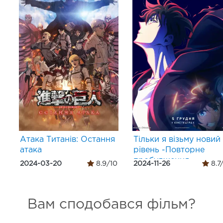
Атака Титанів: Остання
Тільки я візьму новий
атака
рівень -Повторне
пробудження-
2024-03-20
8.9/10
2024-11-26
8.7
Вам сподобався фільм?