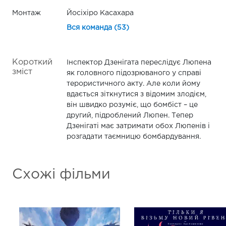
Монтаж
Йосіхіро Касахара
Вся команда (53)
Короткий
Інспектор Дзенігата переслідує Люпена
зміст
як головного підозрюваного у справі
терористичного акту. Але коли йому
вдається зіткнутися з відомим злодієм,
він швидко розуміє, що бомбіст – це
другий, підроблений Люпен. Тепер
Дзенігаті має затримати обох Люпенів і
розгадати таємницю бомбардування.
Схожі фільми