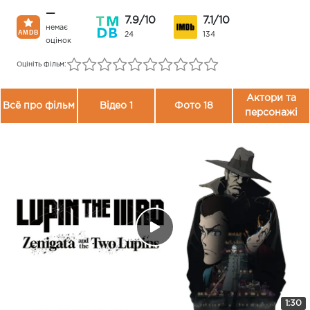
—
7.9/10
7.1/10
немає
24
134
оцінок
Оцініть фільм:
Актори та
Всё про фільм
Відео 1
Фото 18
персонажі
1:30