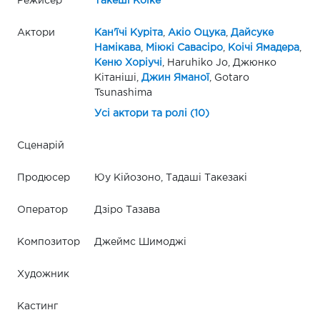
Режисер
Такеші Коіке
Актори
Кан'їчі Куріта
,
Акіо Оцука
,
Дайсуке
Намікава
,
Міюкі Савасіро
,
Коічі Ямадера
,
Кеню Хоріучі
, Haruhiko Jo, Джюнко
Кітаніші,
Джин Яманої
, Gotaro
Tsunashima
Усі актори та ролі (10)
Сценарій
Продюсер
Юу Кійозоно, Тадаші Такезакі
Оператор
Дзіро Тазава
Композитор
Джеймс Шимоджі
Художник
Кастинг