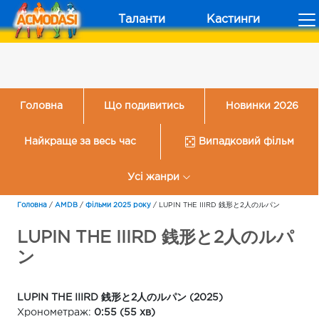
Таланти
Кастинги
Головна
Що подивитись
Новинки 2026
Найкраще за весь час
Випадковий фільм
Усі жанри
Головна
/
AMDB
/
Фільми 2025 року
/
LUPIN THE IIIRD 銭形と2人のルパン
LUPIN THE IIIRD 銭形と2人のルパ
ン
LUPIN THE IIIRD 銭形と2人のルパン (2025)
Хронометраж:
0:55 (55 хв)