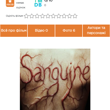
0/10
немає
0
оцінок
Оцініть фільм:
Актори та
Всё про фільм
Відео 0
Фото 6
персонажі