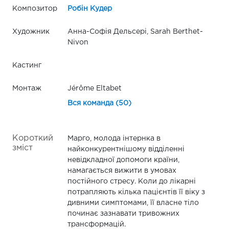
Композитор
Робін Кудер
Художник
Анна-Софія Дельсері, Sarah Berthet-
Nivon
Кастинг
Монтаж
Jérôme Eltabet
Вся команда (50)
Короткий
Марго, молода інтернка в
зміст
найконкурентнішому відділенні
невідкладної допомоги країни,
намагається вижити в умовах
постійного стресу. Коли до лікарні
потрапляють кілька пацієнтів її віку з
дивними симптомами, її власне тіло
починає зазнавати тривожних
трансформацій.