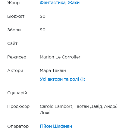
Жанр
Фантастика
,
Жахи
Бюджет
$0
Збори
$0
Сайт
Режисер
Marion Le Corroller
Актори
Мара Таквін
Усі актори та ролі (1)
Сценарій
Продюсер
Carole Lambert, Гаетан Давід, Андре́
Ложі́
Оператор
Гійом Шифман