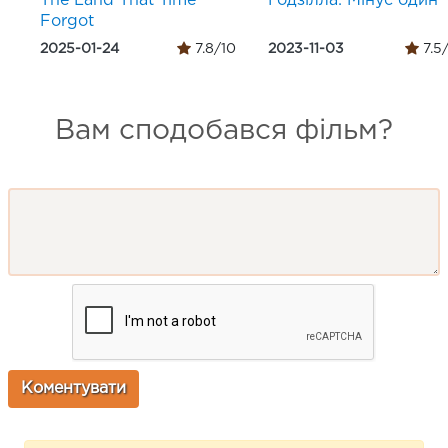
The Land That Time
Ґодзілла: Мінус один
Forgot
2025-01-24
7.8/10
2023-11-03
7.5
Вам сподобався фільм?