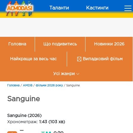
Таланти
Кастинги
Головна
Що подивитись
Новинки 2026
Найкраще за весь час
Випадковий фільм
Усі жанри
Головна
/
AMDB
/
Фільми 2026 року
/
Sanguine
Sanguine
Sanguine (2026)
Хронометраж:
1:43 (103 хв)
—