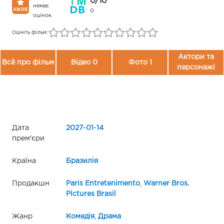
0/10
немає
0
оцінок
Оцініть фільм:
Актори та
Всё про фільм
Відео 0
Фото 1
персонажі
Дата
2027
-
01
-
14
прем'єри
Країна
Бразилія
Продакшн
Paris Entretenimento
,
Warner Bros.
Pictures Brasil
Жанр
Комедія
,
Драма