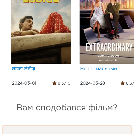
लापता लेडीज़
Ненормальный
2024-03-01
8.3/10
2024-03-28
8.3
Вам сподобався фільм?