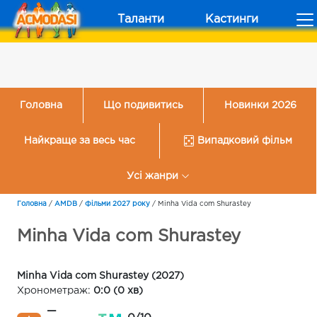
Таланти
Кастинги
Головна
Що подивитись
Новинки 2026
Найкраще за весь час
Випадковий фільм
Усі жанри
Головна
/
AMDB
/
Фільми 2027 року
/
Minha Vida com Shurastey
Minha Vida com Shurastey
Minha Vida com Shurastey (2027)
Хронометраж:
0:0 (0 хв)
—