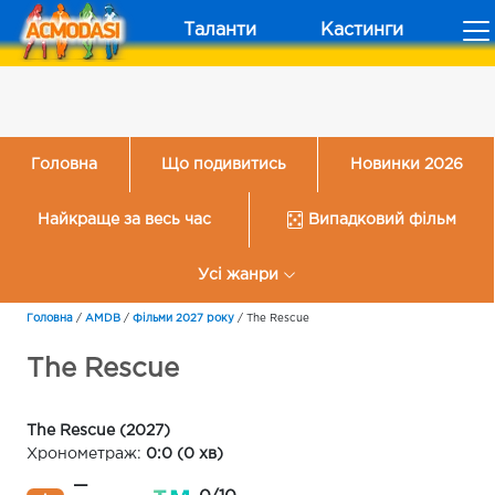
Таланти
Кастинги
Головна
Що подивитись
Новинки 2026
Найкраще за весь час
Випадковий фільм
Усі жанри
Головна
/
AMDB
/
Фільми 2027 року
/
The Rescue
The Rescue
The Rescue (2027)
Хронометраж:
0:0 (0 хв)
—