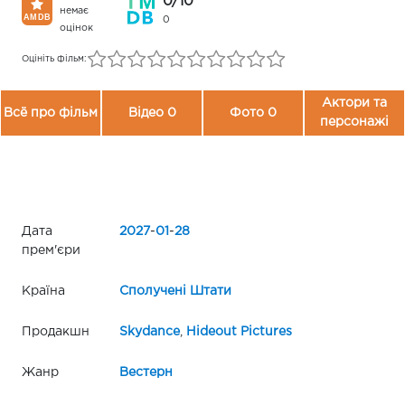
0/10
немає
0
оцінок
Оцініть фільм:
Актори та
Всё про фільм
Відео 0
Фото 0
персонажі
Дата
2027
-
01
-
28
прем'єри
Країна
Сполучені Штати
Продакшн
Skydance
,
Hideout Pictures
Жанр
Вестерн