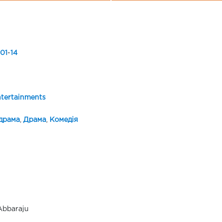
01
-
14
tertainments
драма
,
Драма
,
Комедія
bbaraju