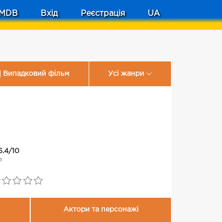
MDB
Вхід
Реєстрація
UA
Випадковий фільм
Усі жанри
6.4/10
11
Актори та персонажі