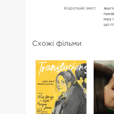
Короткий зміст
Життя
призв
міру 
що сп
Схожі фільми