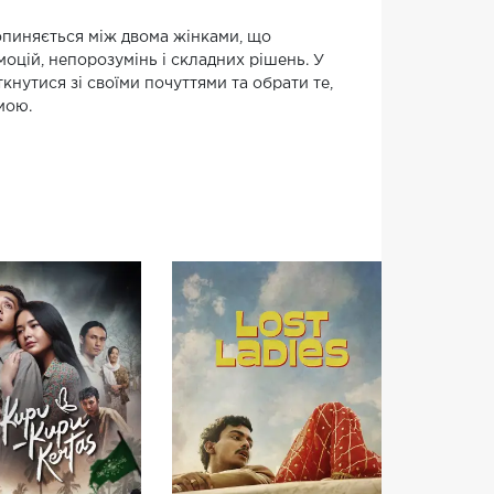
 опиняється між двома жінками, що
оцій, непорозумінь і складних рішень. У
ткнутися зі своїми почуттями та обрати те,
мою.