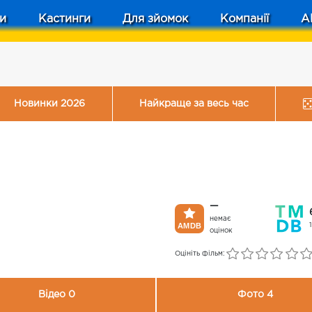
и
Кастинги
Для зйомок
Компанії
A
Новинки 2026
Найкраще за весь час
—
немає
оцінок
Оцініть фільм:
Відео 0
Фото 4