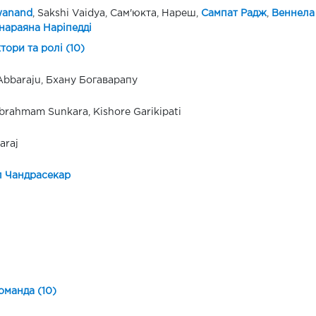
wanand
, Sakshi Vaidya, Сам'юкта, Нареш,
Сампат Радж
,
Веннела
нараяна Наріпедді
ктори та ролі (10)
bbaraju, Бхану Богаварапу
rahmam Sunkara, Kishore Garikipati
araj
 Чандрасекар
оманда (10)