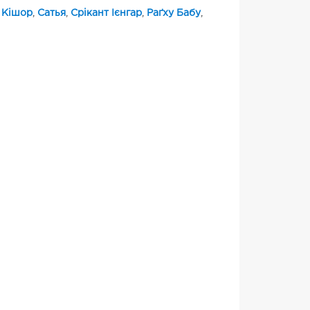
 Кішор
,
Сатья
,
Срікант Ієнгар
,
Раґху Бабу
,