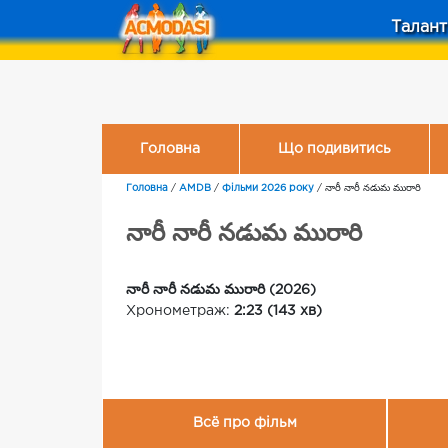
Талант
Головна
Що подивитись
Головна
/
AMDB
/
Фільми 2026 року
/
నారీ నారీ నడుమ మురారి
నారీ నారీ నడుమ మురారి
నారీ నారీ నడుమ మురారి (2026)
Хронометраж:
2:23 (143 хв)
Всё про фільм