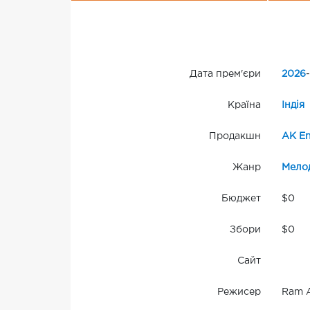
Дата прем'єри
2026
-
Країна
Індія
Продакшн
AK En
Жанр
Мело
Бюджет
$0
Збори
$0
Сайт
Режисер
Ram A