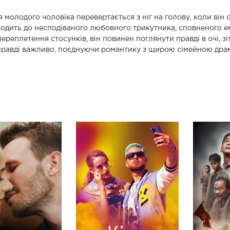
 молодого чоловіка перевертається з ніг на голову, коли він
одить до несподіваного любовного трикутника, сповненого ем
переплетення стосунків, він повинен поглянути правді в очі, зі
равді важливо, поєднуючи романтику з щирою сімейною дра