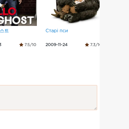
고스트
Старі пси
Чарлі 
фабрик
3
7.5/10
2009-11-24
7.3/10
2005-07