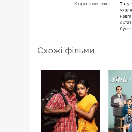
Короткий зміст
Татус
уявле
невга
остат
будь-
Схожі фільми