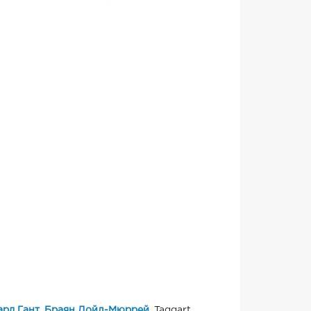
ард Гант
,
Браян Дойл-Мюррей
, Taggart