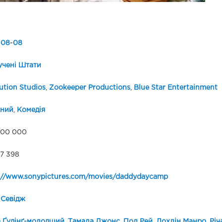
-
08
-
08
чені Штати
ution Studios
,
Zookeeper Productions
,
Blue Star Entertainment
йний
,
Комедія
000 000
97 398
://www.sonypictures.com/movies/daddydaycamp
 Севідж
 Ґудінґ-молодший
,
Тамала Джонс
,
Пол Рей
,
Лохлін Манро
,
Річ