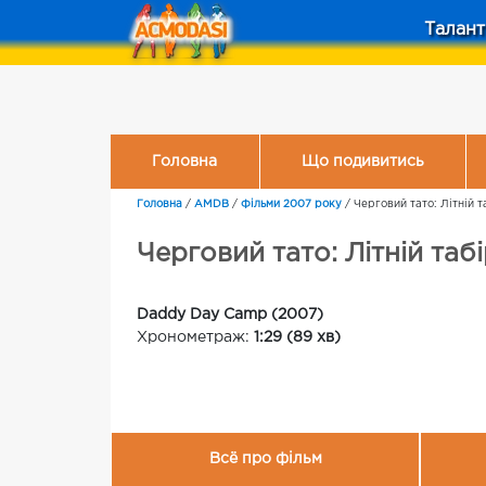
Талант
Головна
Що подивитись
Головна
/
AMDB
/
Фільми 2007 року
/
Черговий тато: Літній т
Черговий тато: Літній таб
Daddy Day Camp (2007)
Хронометраж:
1:29 (89 хв)
Всё про фільм