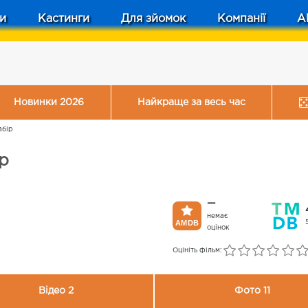
и
Кастинги
Для зйомок
Компанії
A
Новинки 2026
Найкраще за весь час
абір
ір
—
немає
оцінок
Оцініть фільм:
Відео 2
Фото 11