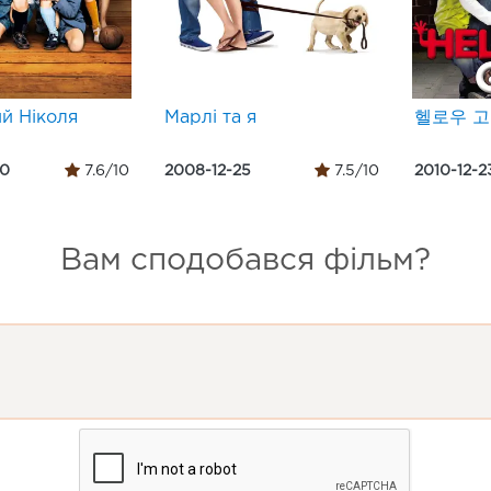
й Ніколя
Марлі та я
헬로우 
30
7.6/10
2008-12-25
7.5/10
2010-12-2
Вам сподобався фільм?