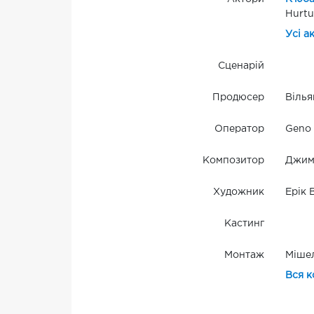
Hurtu
Усі а
Сценарій
Продюсер
Вілья
Оператор
Geno 
Композитор
Джим
Художник
Ерік 
Кастинг
Монтаж
Міше
Вся к