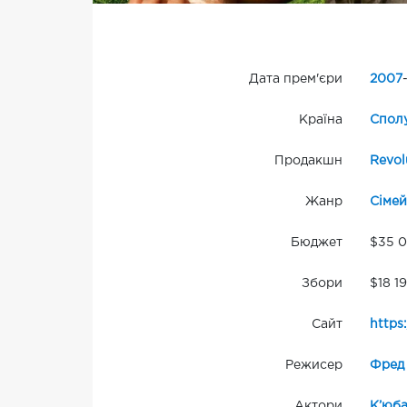
Дата прем'єри
2007
Країна
Сполу
Продакшн
Revol
Жанр
Сіме
Бюджет
$35 
Збори
$18 1
Сайт
https
Режисер
Фред
Актори
К’юба