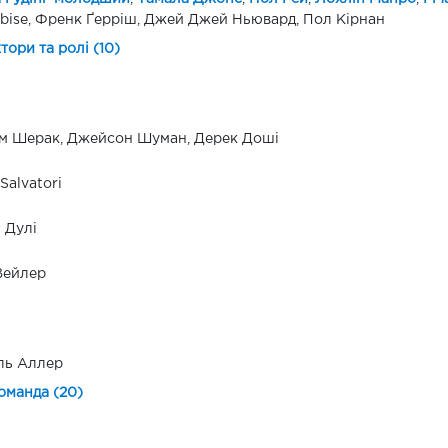
bise, Френк Ґерріш, Джей Джей Ньювард, Пол Кірнан
ктори та ролі (10)
м Шерак, Джейсон Шуман, Дерек Доші
Salvatori
 Дулі
Вейлер
ль Аллер
оманда (20)