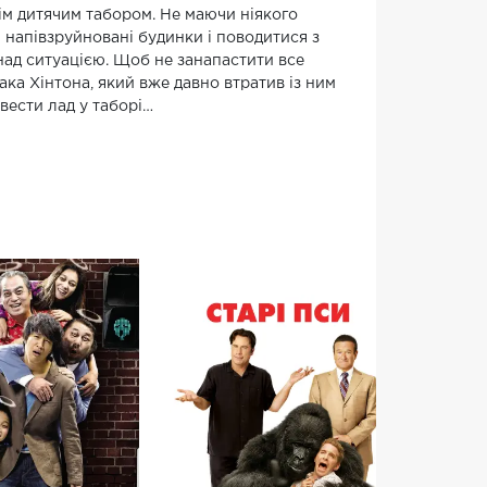
нім дитячим табором. Не маючи ніякого
 і напівзруйновані будинки і поводитися з
ад ситуацією. Щоб не занапастити все
ка Хінтона, який вже давно втратив із ним
вести лад у таборі…