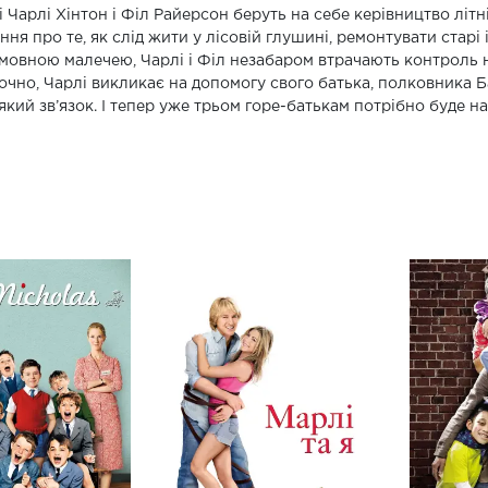
і Чарлі Хінтон і Філ Райерсон беруть на себе керівництво літ
ння про те, як слід жити у лісовій глушині, ремонтувати старі
мовною малечею, Чарлі і Філ незабаром втрачають контроль н
очно, Чарлі викликає на допомогу свого батька, полковника Ба
який зв’язок. І тепер уже трьом горе-батькам потрібно буде на