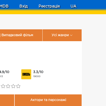
MDB
Вхід
Реєстрація
UA
Випадковий фільм
Усі жанри
4.9/10
3.3/10
513
19000
Актори та персонажі