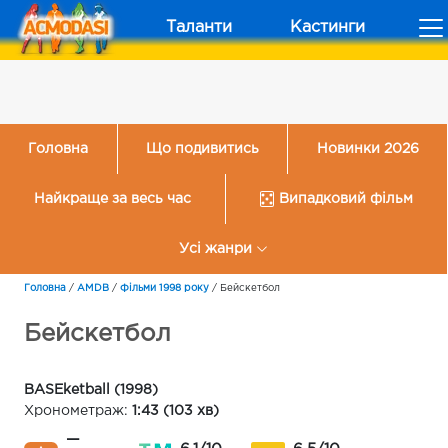
Таланти
Кастинги
Головна
Що подивитись
Новинки 2026
Найкраще за весь час
Випадковий фільм
Усі жанри
Головна
/
AMDB
/
Фільми 1998 року
/
Бейскетбол
Бейскетбол
BASEketball (1998)
Хронометраж:
1:43 (103 хв)
—