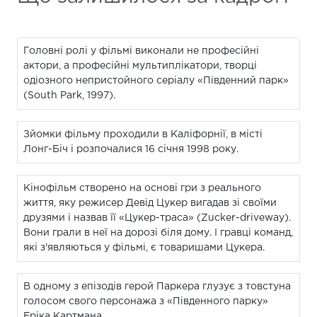
Головні ролі у фільмі виконали не професійні
актори, а професійні мультиплікатори, творці
одіозного непристойного серіалу «Південний парк»
(South Park, 1997).
Зйомки фільму проходили в Каліфорнії, в місті
Лонг-Біч і розпочалися 16 січня 1998 року.
Кінофільм створено на основі гри з реального
життя, яку режисер Девід Цукер вигадав зі своїми
друзями і назвав її «Цукер-траса» (Zucker-driveway).
Вони грали в неї на дорозі біля дому. І гравці команд,
які з'являються у фільмі, є товаришами Цукера.
В одному з епізодів герой Паркера глузує з товстуна
голосом свого персонажа з «Південного парку»
Еріка Картмана.