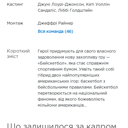
Кастинг
Джуні Лоурі-Джонсон, Кеті Уоллін
Сандаліс, Ліббі Голдштейн
Монтаж
Джеффрі Райнер
Вся команда (46)
Короткий
Герої придумують для свого власного
зміст
задоволення нову захопливу гру —
«Бейскетбол», яка стає справжнім
спортивним бумом. Уявіть такий собі
гібрид двох найпопулярніших
американських ігор: баскетбол з
бейсбольними правилами. Бейскетбол
перетворюється на національний
феномен, від якого божеволіють
мільйони американців…
Що залишилося за кадром