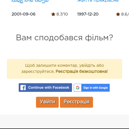
నువ్వు నాకు నచ్చావ్
Життя прекрасне
2001-09-06
8.7/10
1997-12-20
8.6
Вам сподобався фільм?
Щоб залишити коментар, увійдіть або
зареєструйтеся.
Реєстрація безкоштовна!
Увійти
Реєстрація