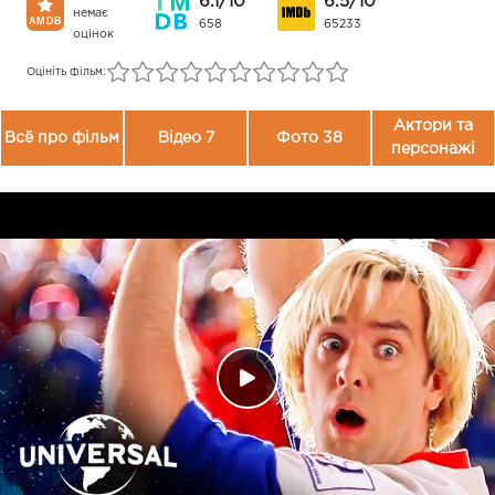
6.1/10
6.5/10
немає
658
65233
оцінок
Оцініть фільм:
Актори та
Всё про фільм
Відео 7
Фото 38
персонажі