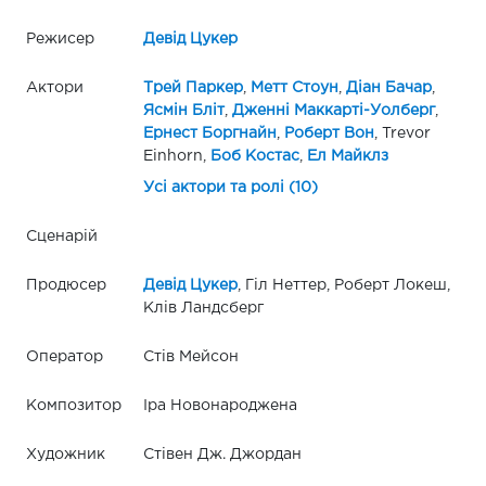
Режисер
Девід Цукер
Актори
Трей Паркер
,
Метт Стоун
,
Діан Бачар
,
Ясмін Бліт
,
Дженні Маккарті-Уолберг
,
Ернест Боргнайн
,
Роберт Вон
, Trevor
Einhorn,
Боб Костас
,
Ел Майклз
Усі актори та ролі (10)
Сценарій
Продюсер
Девід Цукер
, Гіл Неттер, Роберт Локеш,
Клів Ландсберг
Оператор
Стів Мейсон
Композитор
Іра Новонароджена
Художник
Стівен Дж. Джордан