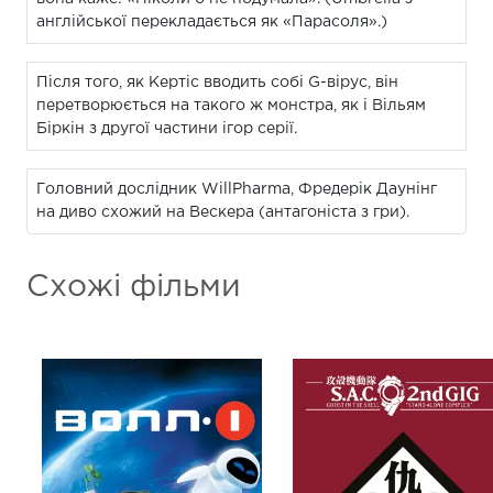
англійської перекладається як «Парасоля».)
Після того, як Кертіс вводить собі G-вірус, він
перетворюється на такого ж монстра, як і Вільям
Біркін з другої частини ігор серії.
Головний дослідник WillPharma, Фредерік Даунінг
на диво схожий на Вескера (антагоніста з гри).
Схожі фільми