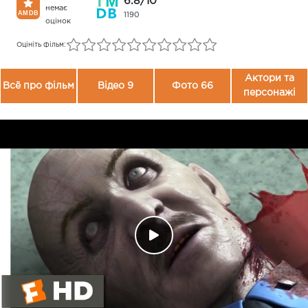
6.8/10
немає
1190
оцінок
Оцініть фільм:
Актори та
Всё про фільм
Відео 9
Фото 66
персонажі