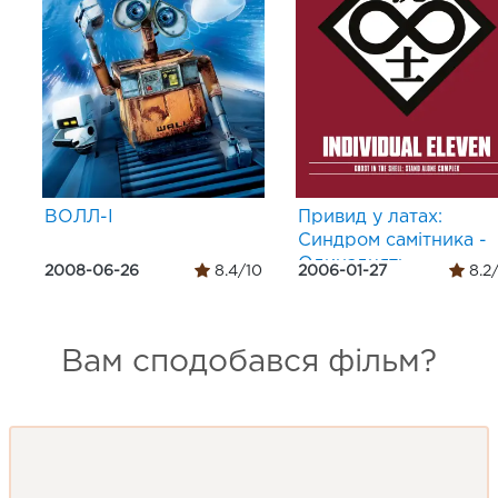
ВОЛЛ-І
Привид у латах:
Синдром самітника -
Одинадцять
2008-06-26
8.4/10
2006-01-27
8.2
індивідуалістів
Вам сподобався фільм?