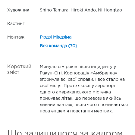
Художник
Shiho Tamura, Hiroki Ando, Ni Hongtao
Кастинг
Монтаж
Рюдзі Міядзіма
Вся команда (70)
Короткий
Минуло сім років після інциденту у
зміст
Ракун-Сіті. Корпорація «Амбреллa»
згорнула всі свої справи. І все стало на
свої місця. Проте якось у аеропорт
одного американського містечка
прибуває літак, що перевозив якийсь
дивний вантаж, після чого і починається
нова епідемія повстання мертвих.
Що залишилося за кадром