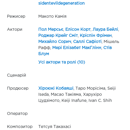
sidentevildegeneration
Режисер
Макото Камія
Актори
Пол Мерсьє
,
Елісон Корт
,
Лаура Бейлі
,
Роджер Крейг Сміт
,
Кріспін Фрімен
,
Михайло Сорич
,
Саллі Сафіоті
, Мішель
Рафф,
Мері Елізабет МакГлінн
,
Стів
Блум
Усі актори та ролі (10)
Сценарій
Продюсер
Хіроюкі Кобаяші
, Таро Морісіма, Seiji
Iseda, Масао Такіяма, Харухіро
Цудзімото, Keiji Inafune, Ivan C. Shih
Оператор
Композитор
Тетсуя Такахасі