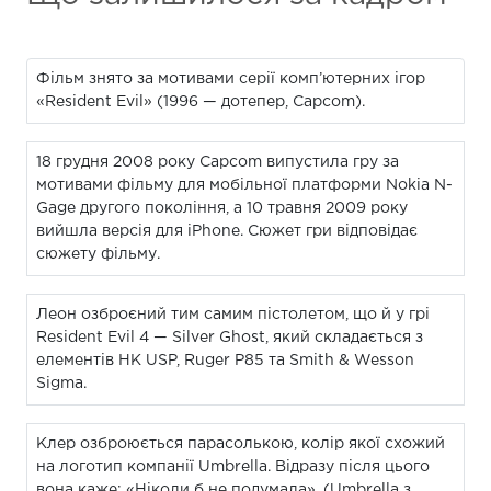
Фільм знято за мотивами серії комп’ютерних ігор
«Resident Evil» (1996 — дотепер, Capcom).
18 грудня 2008 року Capcom випустила гру за
мотивами фільму для мобільної платформи Nokia N-
Gage другого покоління, а 10 травня 2009 року
вийшла версія для iPhone. Сюжет гри відповідає
сюжету фільму.
Леон озброєний тим самим пістолетом, що й у грі
Resident Evil 4 — Silver Ghost, який складається з
елементів HK USP, Ruger P85 та Smith & Wesson
Sigma.
Клер озброюється парасолькою, колір якої схожий
на логотип компанії Umbrella. Відразу після цього
вона каже: «Ніколи б не подумала». (Umbrella з