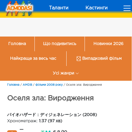
Таланти
Кастинги
Головна
Що подивитись
Новинки 2026
Найкраще за весь час
Випадковий фільм
Усі жанри
Головна
/
AMDB
/
Фільми 2008 року
/
Оселя зла: Виродження
Оселя зла: Виродження
バイオハザード：ディジェネレーション (2008)
Хронометраж:
1:37 (97 хв)
—