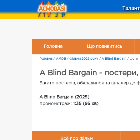
Талант
Головна
Що подивитись
Головна
/
AMDB
/
Фільми 2025 року
/
A Blind Bargain
/
Фото
A Blind Bargain - постер
Багато постерів, обкладинок та шпалер до ф
A Blind Bargain (2025)
Хронометраж:
1:35 (95 хв)
Всё про фільм