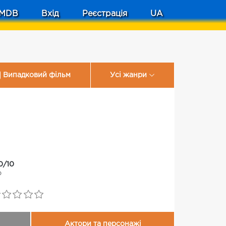
MDB
Вхід
Реєстрація
UA
Випадковий фільм
Усі жанри
0/10
0
Актори та персонажі