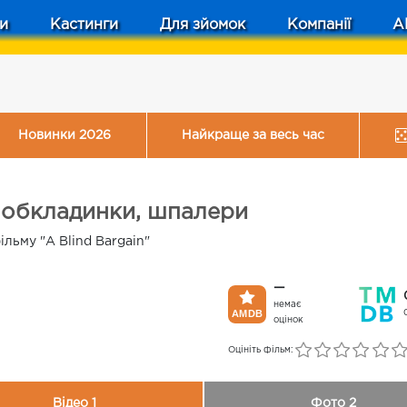
и
Кастинги
Для зйомок
Компанії
A
Новинки 2026
Найкраще за весь час
и, обкладинки, шпалери
ільму "A Blind Bargain"
—
немає
оцінок
Оцініть фільм:
Відео 1
Фото 2