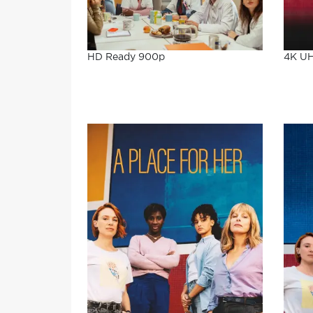
HD Ready 900p
4K U