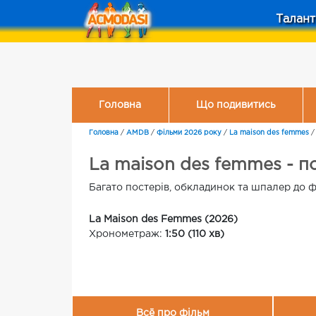
Талант
Головна
Що подивитись
Головна
/
AMDB
/
Фільми 2026 року
/
La maison des femmes
La maison des femmes - п
Багато постерів, обкладинок та шпалер до ф
La Maison des Femmes (2026)
Хронометраж:
1:50 (110 хв)
Всё про фільм