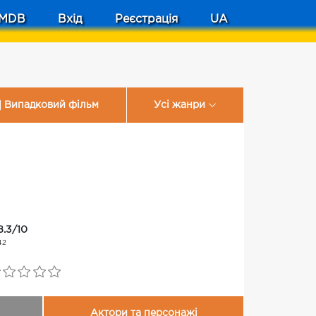
MDB
Вхід
Реєстрація
UA
Випадковий фільм
Усі жанри
8.3/10
42
Актори та персонажі