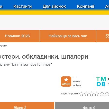
и
Кастинги
Для зйомок
Компанії
A
Новинки 2026
Найкраще за весь час
/
Фото
остери, обкладинки, шпалери
ільму "La maison des femmes"
—
немає
оцінок
Оцініть фільм:
Відео 2
Фото 9