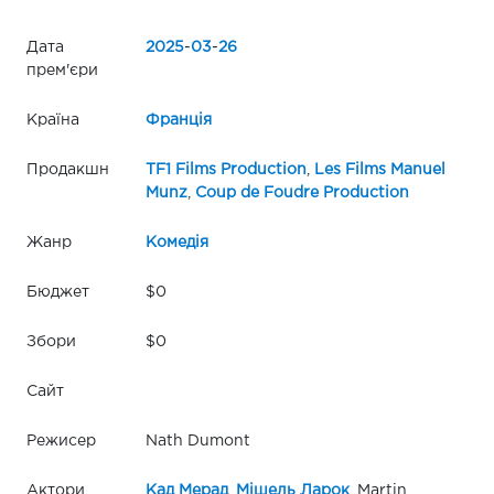
Дата
2025
-
03
-
26
прем'єри
Країна
Франція
Продакшн
TF1 Films Production
,
Les Films Manuel
Munz
,
Coup de Foudre Production
Жанр
Комедія
Бюджет
$0
Збори
$0
Сайт
Режисер
Nath Dumont
Актори
Кад Мерад
,
Мішель Ларок
, Martin