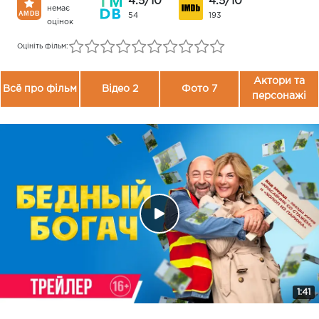
4.5/10
4.5/10
немає
54
193
оцінок
Оцініть фільм:
Актори та
Всё про фільм
Відео 2
Фото 7
персонажі
1:41