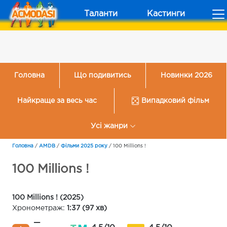
Таланти
Кастинги
Головна
Що подивитись
Новинки 2026
Найкраще за весь час
Випадковий фільм
Усі жанри
Головна
/
AMDB
/
Фільми 2025 року
/
100 Millions !
100 Millions !
100 Millions ! (2025)
Хронометраж:
1:37 (97 хв)
—