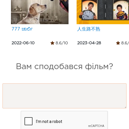
777 ಚಾರ್ಲಿ
人生路不熟
2022-06-10
8.6/10
2023-04-28
8.6
Вам сподобався фільм?