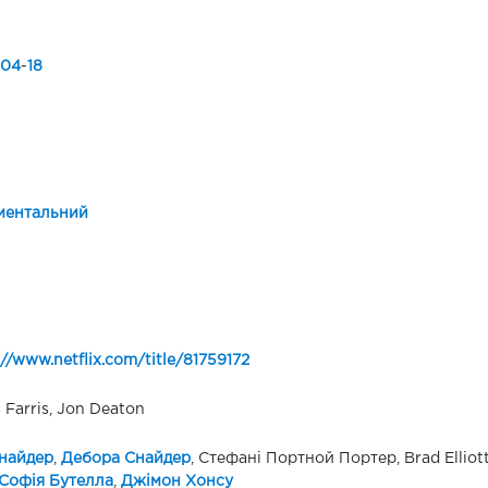
04
-
18
ментальний
://www.netflix.com/title/81759172
 Farris, Jon Deaton
найдер
,
Дебора Снайдер
, Стефані Портной Портер, Brad Elliott
Софія Бутелла
,
Джімон Хонсу