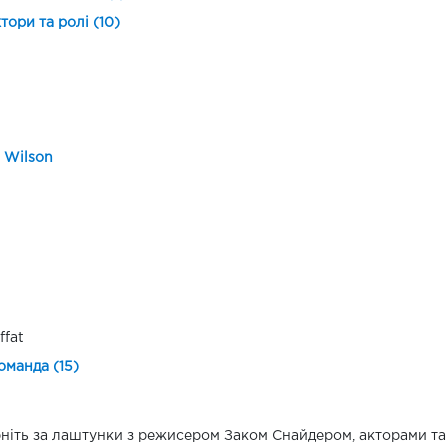
ктори та ролі (10)
 Wilson
ffat
оманда (15)
ніть за лаштунки з режисером Заком Снайдером, акторами та