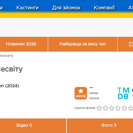
и
Кастинги
Для зйомок
Компанії
A
Новинки 2026
Найкраще за весь час
 всесвіту
есвіту
on (2024)
—
немає
оцінок
Оцініть фільм:
Відео 0
Фото 3