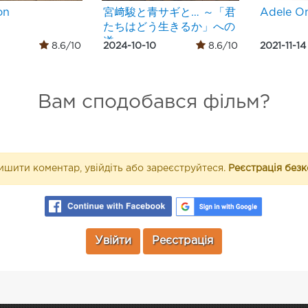
on
宮﨑駿と青サギと… ～「君
Adele On
たちはどう生きるか」への
道～
8.6/10
2024-10-10
8.6/10
2021-11-14
Вам сподобався фільм?
шити коментар, увійдіть або зареєструйтеся.
Реєстрація без
Увійти
Реєстрація