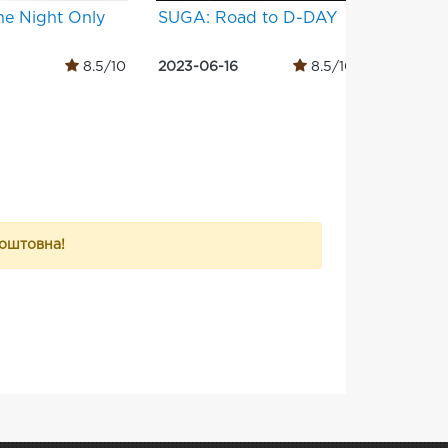
e Night Only
SUGA: Road to D-DAY
Огненн
8.5/10
2023-06-16
8.5/10
2024-05
коштовна!