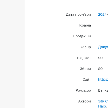
Дата прем'єри
2024
-
Країна
Продакшн
Жанр
Доку
Бюджет
$0
Збори
$0
Сайт
https
Режисер
Banks
Актори
Зак С
Наір
,