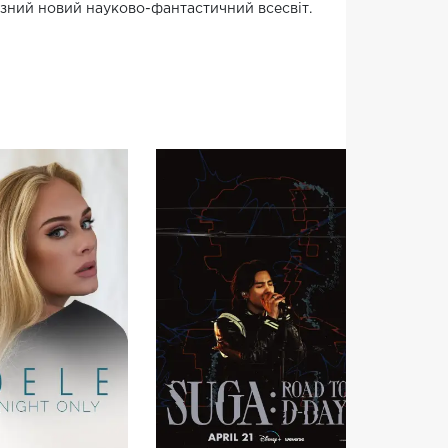
езний новий науково-фантастичний всесвіт.