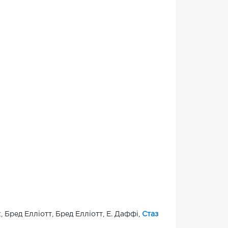
, Бред Елліотт, Бред Елліотт, Е. Даффі,
Стаз