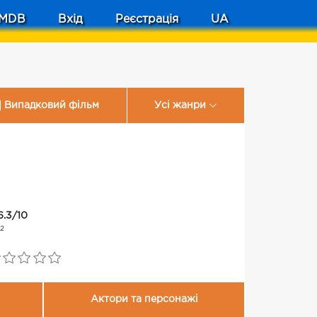
MDB
Вхід
Реєстрація
UA
Випадковий фільм
Усі жанри
6.3/10
12
Актори та персонажі