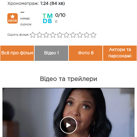
Хронометраж:
1:24 (84 хв)
—
0/10
немає
0
оцінок
Оцініть фільм:
Актори та
Всё про фільм
Відео 1
Фото 8
персонажі
Відео та трейлери