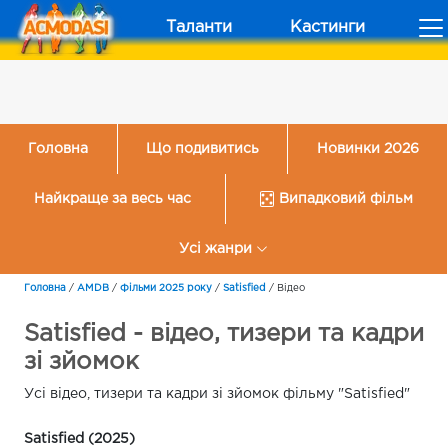
Таланти
Кастинги
Головна
Що подивитись
Новинки 2026
Найкраще за весь час
Випадковий фільм
Усі жанри
Головна
/
AMDB
/
Фільми 2025 року
/
Satisfied
/
Відео
Satisfied - відео, тизери та кадри
зі зйомок
Усі відео, тизери та кадри зі зйомок фільму "Satisfied"
Satisfied (2025)