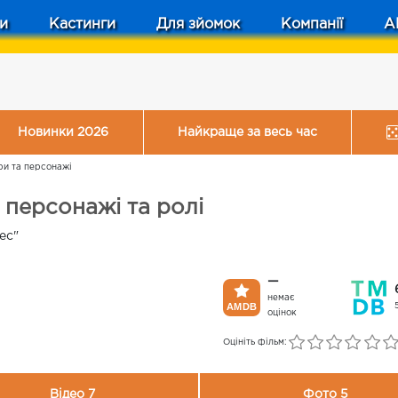
и
Кастинги
Для зйомок
Компанії
A
Новинки 2026
Найкраще за весь час
ри та персонажі
 персонажі та ролі
ес"
—
немає
оцінок
Оцініть фільм:
Відео 7
Фото 5