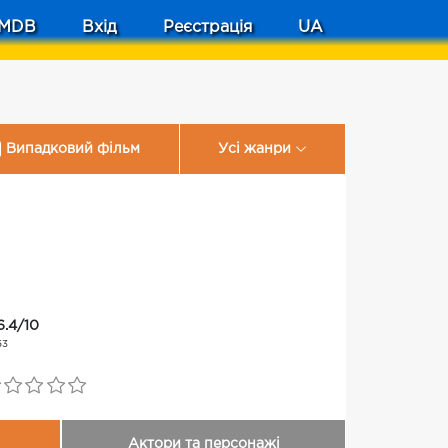
MDB
Вхід
Реєстрація
UA
Випадковий фільм
Усі жанри
6.4/10
53
Актори та персонажі