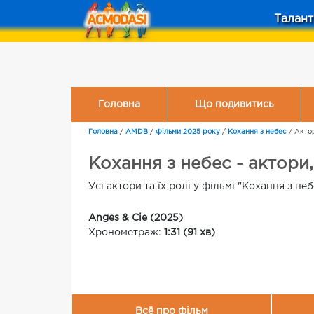
Талант
Головна
Що подивитись
Головна
/
AMDB
/
Фільми 2025 року
/
Кохання з небес
/
Акто
Кохання з небес - актори,
Усі актори та їх ролі у фільмі "Кохання з неб
Anges & Cie (2025)
Хронометраж:
1:31 (91 хв)
Всё про фільм