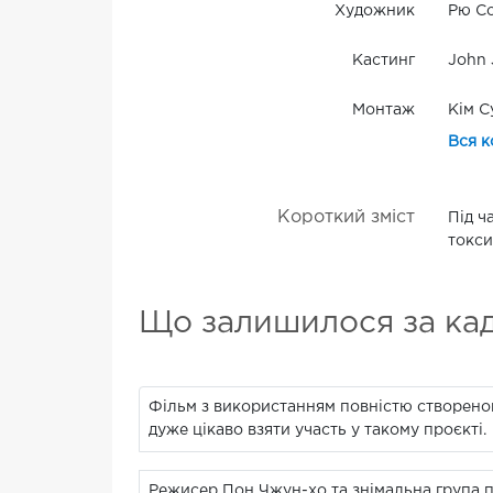
Художник
Рю Со
Кастинг
John 
Монтаж
Кім С
Вся к
Короткий зміст
Під ч
токси
Що залишилося за ка
Фільм з використанням повністю створеног
дуже цікаво взяти участь у такому проєкті.
Режисер Пон Чжун-хо та знімальна група пр