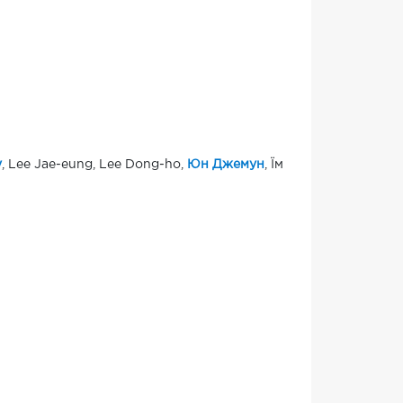
у
, Lee Jae-eung, Lee Dong-ho,
Юн Джемун
, Їм