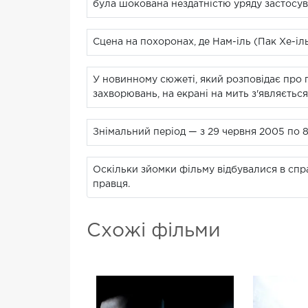
була шокована нездатністю уряду застосува
Сцена на похоронах, де Нам-іль (Пак Хе-іль
У новинному сюжеті, який розповідає про 
захворювань, на екрані на мить з'являєтьс
Знімальний період — з 29 червня 2005 по 8
Оскільки зйомки фільму відбувалися в спра
правця.
Схожі фільми