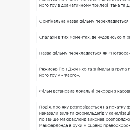
його гру в драматичному трилері Ітана та 
Оригінальна назва фільму перекладається 
Спалахи в тих моментах, де чудовисько пір
Назва фільму перекладається як «Потвора»
Режисер Пон Джун-хо та знімальна група п
його гру у «Фарго».
Фільм встановив локальні рекорди з касових
Подія, про яку розповідається на початку 
наказали вилити формальдегід у каналізаці
прізвище Макфарленд виконав розпорядженн
Макфарленда в руки місцевих правоохорон