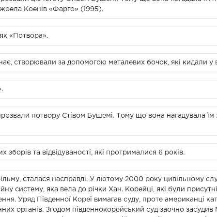
Джоела Коенів «Фарго» (1995).
як «Потвора».
нає, створювали за допомогою металевих бочок, які кидали у 
.
розвали потвору Стівом Бушемі. Тому що вона нагадувала їм 
 зборів та відвідуваності, які протрималися 6 років.
фільму, сталася насправді. У лютому 2000 року цивільному сл
йну систему, яка вела до річки Хан. Корейці, які були присут
я. Уряд Південної Кореї вимагав суду, проте американці ка
них органів. Згодом південнокорейський суд заочно засудив