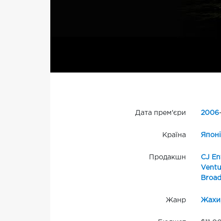
Дата прем'єри
2006
Країна
Японі
Продакшн
CJ En
Ventu
Broad
Жанр
Жахи