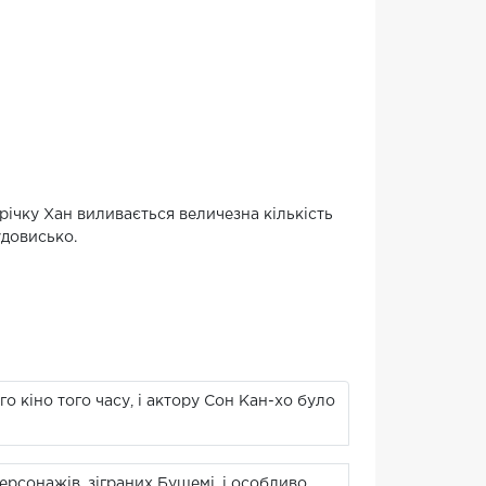
 річку Хан виливається величезна кількість
удовисько.
 кіно того часу, і актору Сон Кан-хо було
ерсонажів, зіграних Бушемі, і особливо