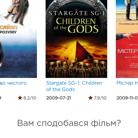
во чистого
Stargate SG-1: Children
Містер Н
of the Gods
9
8.2/10
2009-07-21
7.9/10
2009-11-
Вам сподобався фільм?