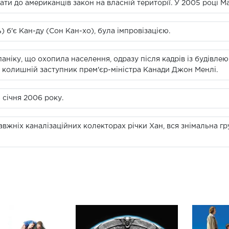
ти до американців закон на власній території. У 2005 році М
) б'є Кан-ду (Сон Кан-хо), була імпровізацією.
паніку, що охопила населення, одразу після кадрів із будівл
я колишній заступник прем'єр-міністра Канади Джон Менлі.
 січня 2006 року.
вжніх каналізаційних колекторах річки Хан, вся знімальна г