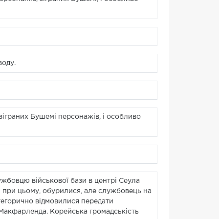
воду.
зіграних Бушемі персонажів, і особливо
ужбовцю військової бази в центрі Сеула
ні при цьому, обурилися, але службовець на
тегорично відмовилися передати
 Макфарленда. Корейська громадськість