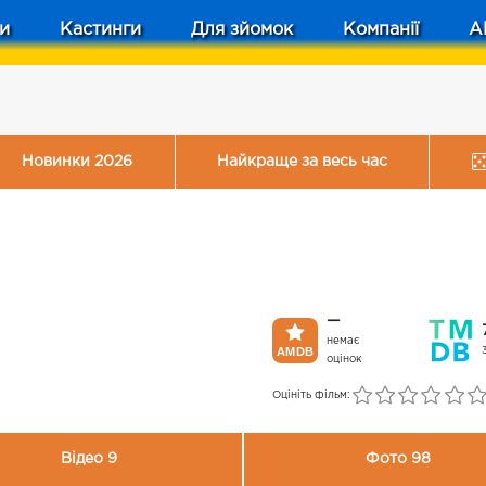
и
Кастинги
Для зйомок
Компанії
A
Новинки 2026
Найкраще за весь час
—
немає
оцінок
Оцініть фільм:
Відео 9
Фото 98