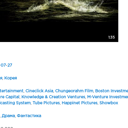
1:35
-
07
-
27
я
,
Корея
tertainment
,
Cineclick Asia
,
Chungeorahm Film
,
Boston Investm
re Capital
,
Knowledge & Creation Ventures
,
M-Venture Investme
casting System
,
Tube Pictures
,
Happinet Pictures
,
Showbox
,
Драма
,
Фантастика