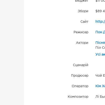
Бюджет
$11 0
Збори
$89 4
Сайт
http:
Режисер
Пон 
Актори
Пісня
Піл С
Усі а
Сценарій
Продюсер
Чой Е
Оператор
Кім Х
Композитор
Лі Бь