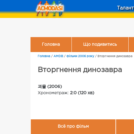
Талант
Головна
Що подивитись
Головна
/
AMDB
/
Фільми 2006 року
/
Вторгнення динозавра
Вторгнення динозавра
괴물 (2006)
Хронометраж:
2:0 (120 хв)
Всё про фільм