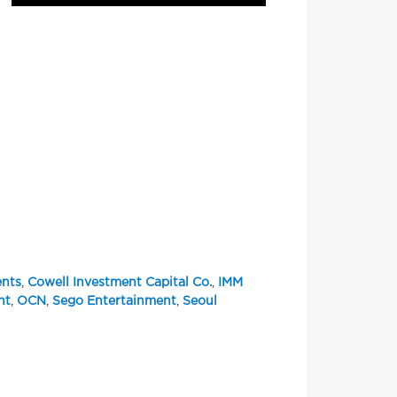
ents
,
Cowell Investment Capital Co.
,
IMM
nt
,
OCN
,
Sego Entertainment
,
Seoul