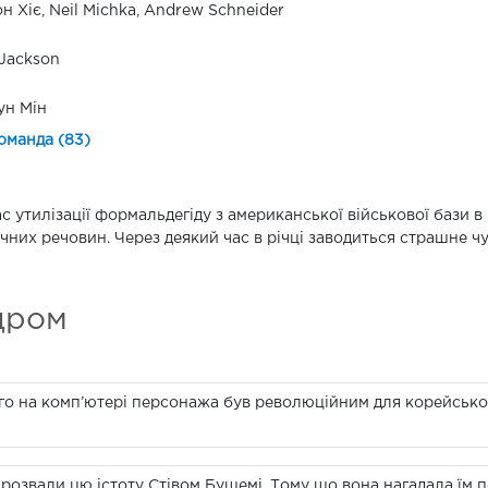
н Хіє, Neil Michka, Andrew Schneider
Jackson
ун Мін
оманда (83)
ас утилізації формальдегіду з американської військової бази в
чних речовин. Через деякий час в річці заводиться страшне ч
дром
о на комп’ютері персонажа був революційним для корейського
озвали цю істоту Стівом Бушемі. Тому що вона нагадала їм п