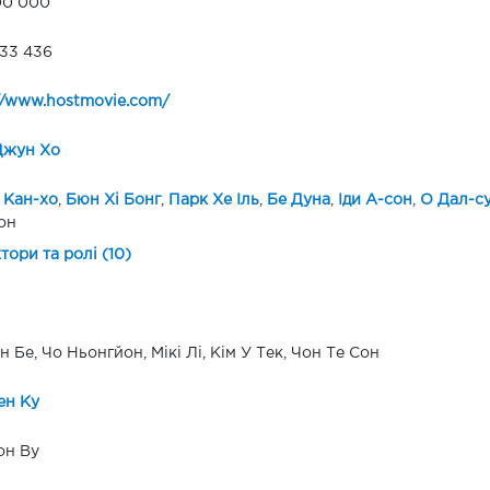
00 000
33 436
//www.hostmovie.com/
Джун Хо
 Кан-хо
,
Бюн Хі Бонг
,
Парк Хе Іль
,
Бе Дуна
,
Іди А-сон
,
О Дал-с
он
ктори та ролі (10)
н Бе, Чо Ньонгйон, Мікі Лі, Кім У Тек, Чон Те Сон
ен Ку
он Ву