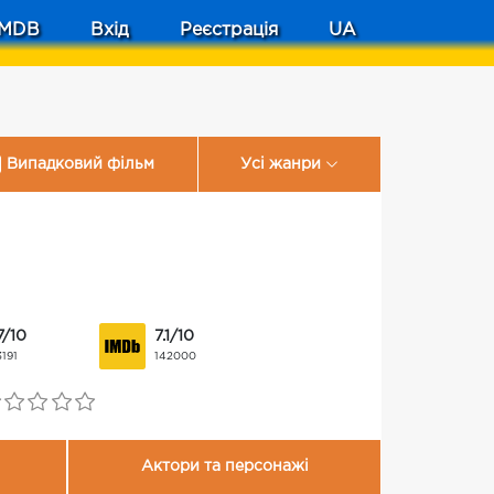
MDB
Вхід
Реєстрація
UA
Випадковий фільм
Усі жанри
7/10
7.1/10
3191
142000
Актори та персонажі