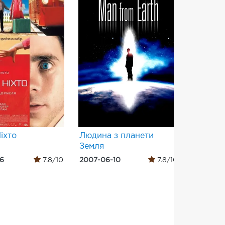
іхто
Людина з планети
Останн
Земля
Землі
06
7.8/10
2007-06-10
7.8/10
2006-09