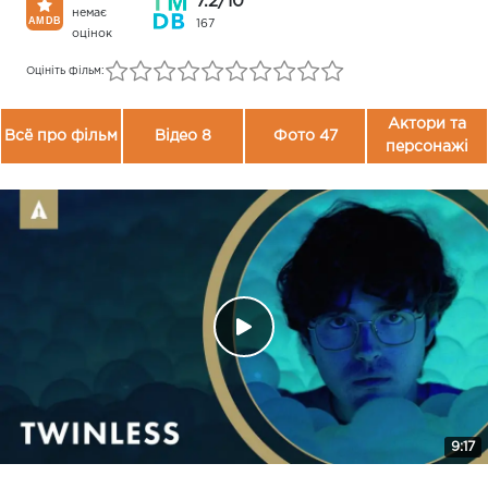
7.2/10
немає
167
оцінок
Оцініть фільм:
Актори та
Всё про фільм
Відео 8
Фото 47
персонажі
9:17