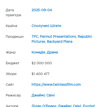
Дата
2025
-
09
-
04
прем'єри
Країна
Сполучені Штати
Продакшн
TPC
,
Permut Presentations
,
Republic
Pictures
,
Backyard Plane
Жанр
Комедія
,
Драма
Бюджет
$2 000 000
Збори
$1 400 477
Сайт
https://www.twinlessfilm.com
Режисер
Джеймс Свіні
Актори
Ділан О'Браєн
,
Джеймс Свіні
,
Ешлінґ