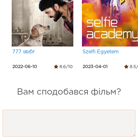
777 ಚಾರ್ಲಿ
Szelfi Egyetem
2022-06-10
8.6/10
2023-04-01
8.5
Вам сподобався фільм?