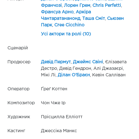
Франчозі
,
Лорен Грем
,
Chris Perfetti
,
Франсуа Арно
,
Аркіра
Чантаратананонд
,
Таша Сміт
,
Сьюзен
Парк
,
Cree Cicchino
Усі актори та ролі (10)
Сценарій
Продюсер
Девід Пермут
,
Джеймс Свіні
, Єлізавета
Дестро, Девід Гендрон, Алі Джазаєрі,
Мікі Лі,
Ділан О'Браєн
, Кевін Салліван
Оператор
Ґреґ Коттен
Композитор
Чон Чже Ір
Художник
Прісцилла Елліотт
Кастинг
Джессіка Манкс