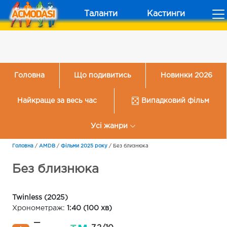
Таланти
Кастинги
Головна
Що подивитись
Новинки 2026
Найкраще за весь час
Випадковий фільм
Усі жанри
Головна
/
AMDB
/
Фільми 2025 року
/
Без близнюка
Без близнюка
Twinless (2025)
Хронометраж:
1:40 (100 хв)
—