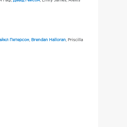
ан Гаф,
Девід Гейсом
, Emily James, Alexis
айкл Петерсон
,
Brendan Halloran
, Priscilla