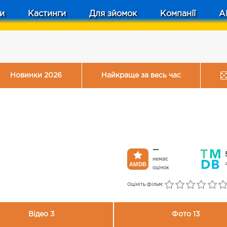
и
Кастинги
Для зйомок
Компанії
A
Новинки 2026
Найкраще за весь час
—
немає
оцінок
Оцініть фільм:
Відео 3
Фото 13