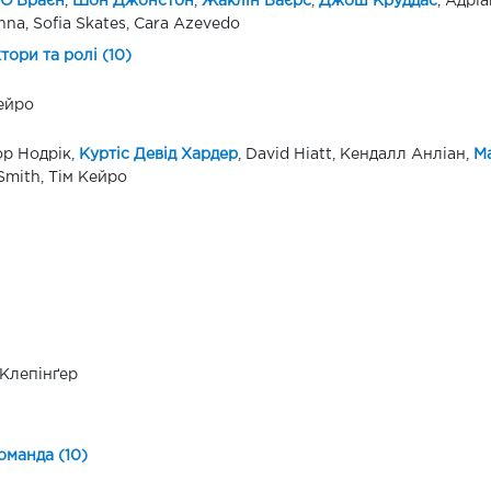
 О'Браєн
,
Шон Джонстон
,
Жаклін Баєрс
,
Джош Круддас
, Адрі
na, Sofia Skates, Cara Azevedo
ктори та ролі (10)
ейро
р Нодрік,
Куртіс Девід Хардер
, David Hiatt, Кендалл Анліан,
М
Smith, Тім Кейро
Клепінґер
оманда (10)