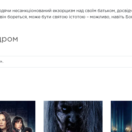
дячи несанкціонований екзорцизм над своїм батьком, досвідче
він бореться, може бути святою істотою – можливо, навіть Бо
дром
».