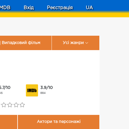
MDB
Вхід
Реєстрація
UA
Випадковий фільм
Усі жанри
5.7/10
3.9/10
46
884
Актори та персонажі