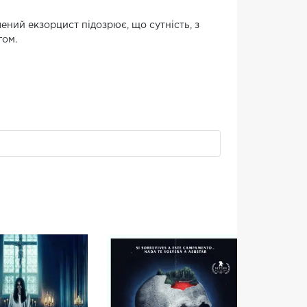
ний екзорцист підозрює, що сутність, з
гом.