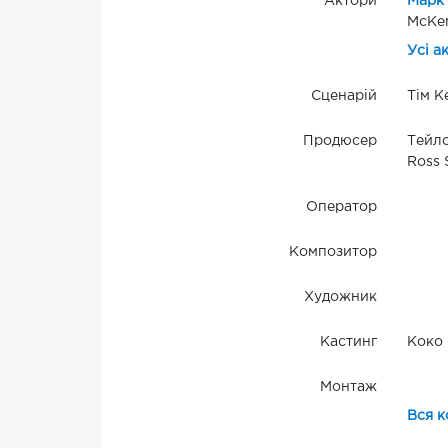
Актори
Марк
McKen
Усі а
Сценарій
Тім К
Продюсер
Тейло
Ross 
Оператор
Композитор
Художник
Кастинг
Коко 
Монтаж
Вся к