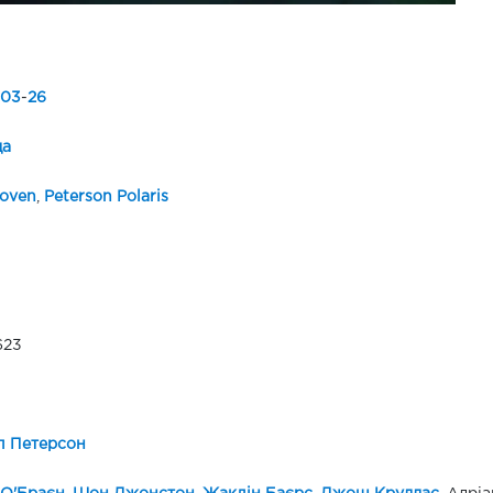
03
-
26
да
oven
,
Peterson Polaris
623
л Петерсон