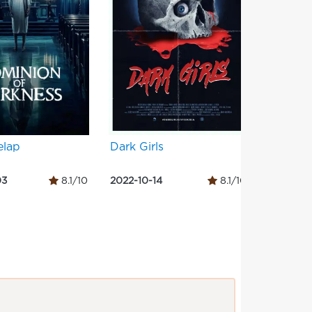
elap
Dark Girls
Lampir
03
8.1/10
2022-10-14
8.1/10
2024-02