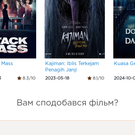
 Mass
Kajiman: Iblis Terkejam
Kuasa G
Penagih Janji
3
8.3/10
2023-05-18
8.1/10
2024-10-
Вам сподобався фільм?