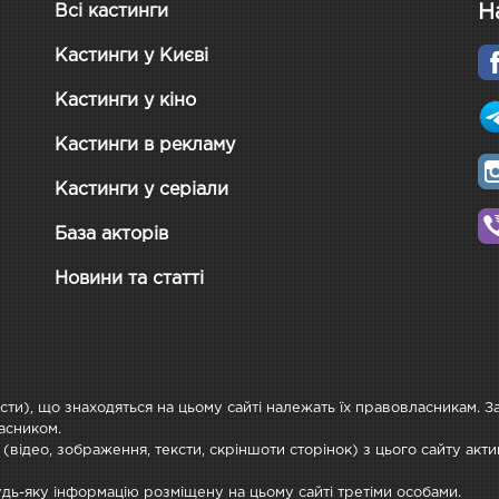
Н
Всі кастинги
Кастинги у Києві
Кастинги у кіно
Кастинги в рекламу
Кастинги у серіали
База акторів
Новини та статті
ксти), що знаходяться на цьому сайті належать їх правовласникам. 
асником.
 (відео, зображення, тексти, скріншоти сторінок) з цього сайту ак
будь-яку інформацію розміщену на цьому сайті третіми особами.