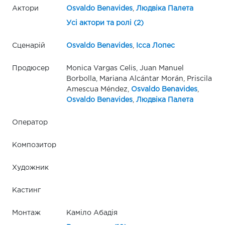
Актори
Osvaldo Benavides
,
Людвіка Палета
Усі актори та ролі (2)
Сценарій
Osvaldo Benavides
,
Ісса Лопес
Продюсер
Monica Vargas Celis, Juan Manuel
Borbolla, Mariana Alcántar Morán, Priscila
Amescua Méndez,
Osvaldo Benavides
,
Osvaldo Benavides
,
Людвіка Палета
Оператор
Композитор
Художник
Кастинг
Монтаж
Каміло Абадія