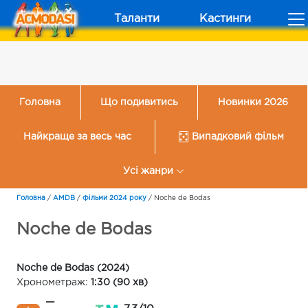
Таланти
Кастинги
Головна
Що подивитись
Новинки 2026
Найкраще за весь час
Випадковий фільм
Усі жанри
Головна
/
AMDB
/
Фільми 2024 року
/
Noche de Bodas
Noche de Bodas
Noche de Bodas (2024)
Хронометраж:
1:30 (90 хв)
—