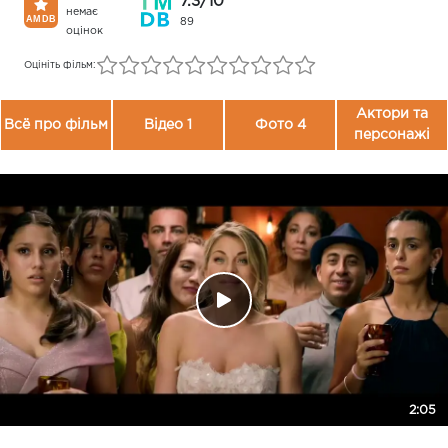
7.3/10
немає
89
оцінок
Оцініть фільм:
Актори та
Всё про фільм
Відео 1
Фото 4
персонажі
2:05