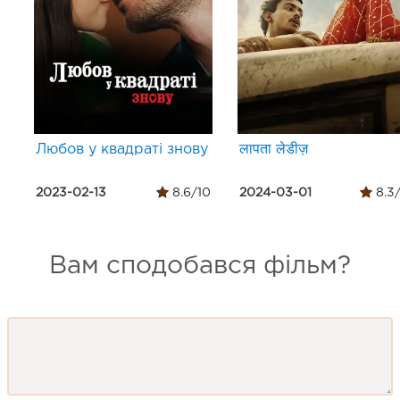
Любов у квадраті знову
लापता लेडीज़
2023-02-13
8.6/10
2024-03-01
8.3
Вам сподобався фільм?