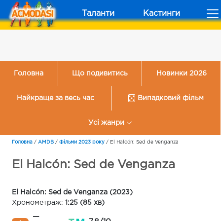
Таланти
Кастинги
Головна
Що подивитись
Новинки 2026
Найкраще за весь час
Випадковий фільм
Усі жанри
Головна
/
AMDB
/
Фільми 2023 року
/
El Halcón: Sed de Venganza
El Halcón: Sed de Venganza
El Halcón: Sed de Venganza (2023)
Хронометраж:
1:25 (85 хв)
—