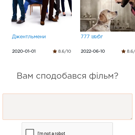
Джентльмени
777 ಚಾರ್ಲಿ
2020-01-01
8.6/10
2022-06-10
8.6
Вам сподобався фільм?