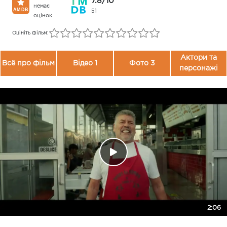
7.8/10
немає
51
оцінок
Оцініть фільм:
Актори та
Всё про фільм
Відео 1
Фото 3
персонажі
2:06