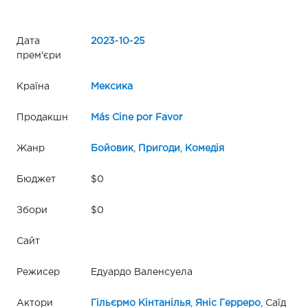
Дата
2023
-
10
-
25
прем'єри
Країна
Мексика
Продакшн
Más Cine por Favor
Жанр
Бойовик
,
Пригоди
,
Комедія
Бюджет
$0
Збори
$0
Сайт
Режисер
Едуардо Валенсуела
Актори
Гільєрмо Кінтанілья
,
Яніс Герреро
, Саїд